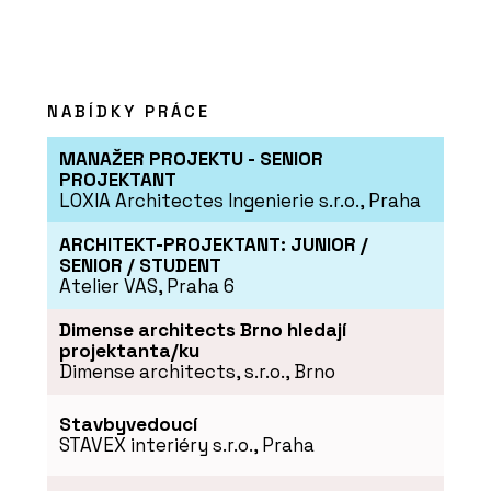
PRODUKTY
Zelená atria Jungle House - Jungle
Interiors
NABÍDKY PRÁCE
MANAŽER PROJEKTU - SENIOR
PROJEKTANT
LOXIA Architectes Ingenierie s.r.o., Praha
ARCHITEKT-PROJEKTANT: JUNIOR /
SENIOR / STUDENT
Atelier VAS, Praha 6
Dimense architects Brno hledají
projektanta/ku
PRODUKTY
Dimense architects, s.r.o., Brno
Zelené stěny a sloupy - Jungle
Interiors
Stavbyvedoucí
STAVEX interiéry s.r.o., Praha