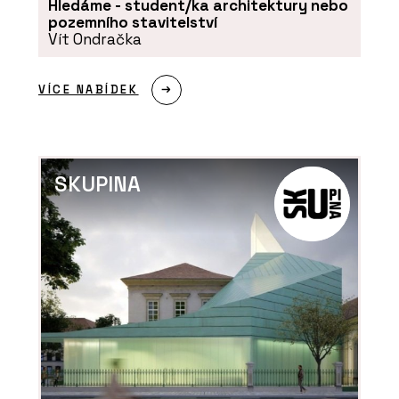
Hledáme - student/ka architektury nebo
pozemního stavitelství
Vít Ondračka
VÍCE NABÍDEK
SLUŽBY
Pronájem rostlin s péčí - Jungle
Interiors
SKUPINA
PRODUKTY
Mechové stěny a obrazy - Jungle