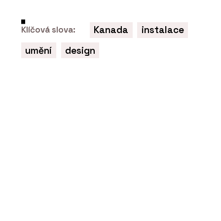
mění architekturu zelená atria
Kanada
instalace
Klíčová slova:
umění
design
PRODUKTY
Zelené fasády - Jungle Interiors