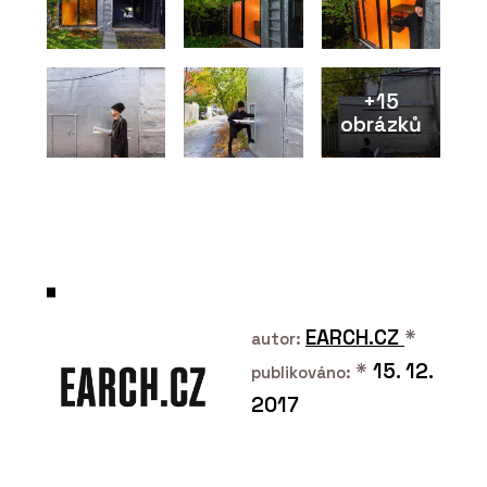
+15
obrázků
O FIRMĚ
Jungle Interiors
EARCH.CZ
*
autor:
*
15. 12.
publikováno:
2017
ČLÁNKY
Tropická džungle pod střechou: jak