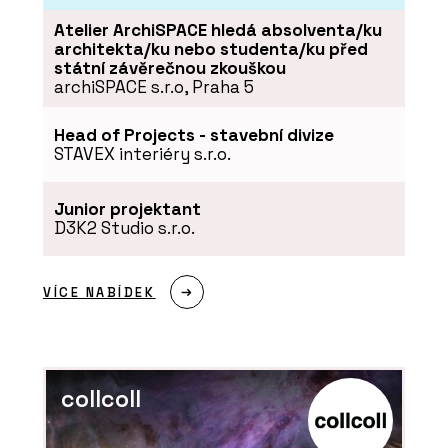
EFEKTA – obkladový systém
Atelier ArchiSPACE hledá absolventa/ku
promyšlený do všech detailů
architekta/ku nebo studenta/ku před
státní závěrečnou zkouškou
archiSPACE s.r.o, Praha 5
Head of Projects - stavební divize
STAVEX interiéry s.r.o.
Junior projektant
D3K2 Studio s.r.o.
ČLÁNKY
Moderní dům, na kterém není potřeba
VÍCE NABÍDEK
nic měnit
collcoll