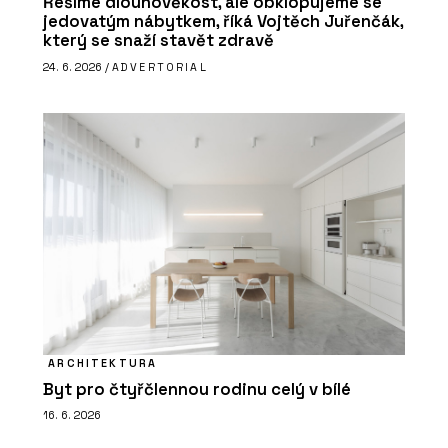
Řešíme dlouhověkost, ale obklopujeme se
jedovatým nábytkem, říká Vojtěch Juřenčák,
který se snaží stavět zdravě
24. 6. 2026 /
ADVERTORIAL
ARCHITEKTURA
Byt pro čtyřčlennou rodinu celý v bílé
16. 6. 2026