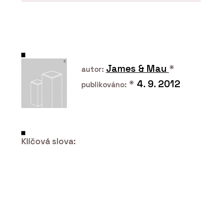
PRODUKTY
Dveře IDEA DOOR - JAP
James & Mau
*
autor:
*
4. 9. 2012
publikováno:
Klíčová slova:
ČLÁNKY
Střešní nástavba inspirovaná
funkcionalismem