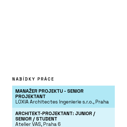
PRODUKTY
Dveře MASTER - JAP
NABÍDKY PRÁCE
MANAŽER PROJEKTU - SENIOR
PROJEKTANT
LOXIA Architectes Ingenierie s.r.o., Praha
ARCHITEKT-PROJEKTANT: JUNIOR /
SENIOR / STUDENT
Atelier VAS, Praha 6
ČLÁNKY