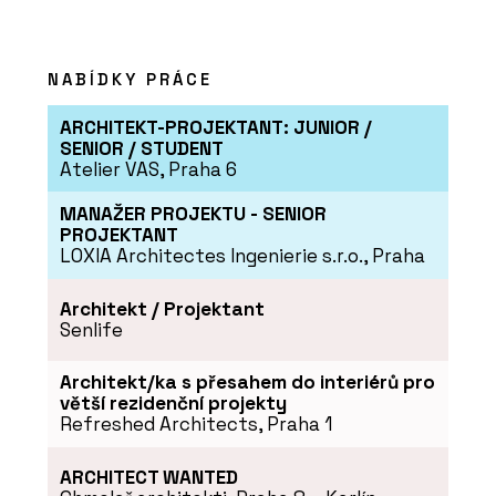
NABÍDKY PRÁCE
PRODUKTY
Low-Carbon Glass a služba Recycle
ARCHITEKT-PROJEKTANT: JUNIOR /
Glass - AGC Glass Europe
SENIOR / STUDENT
Atelier VAS, Praha 6
MANAŽER PROJEKTU - SENIOR
PROJEKTANT
LOXIA Architectes Ingenierie s.r.o., Praha
Architekt / Projektant
Senlife
Architekt/ka s přesahem do interiérů pro
O FIRMĚ
větší rezidenční projekty
AGC Glass Europe
Refreshed Architects, Praha 1
ARCHITECT WANTED