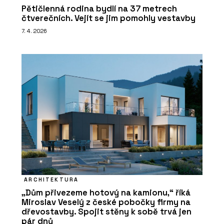
Pětičlenná rodina bydlí na 37 metrech
čtverečních. Vejít se jim pomohly vestavby
7. 4. 2026
ARCHITEKTURA
„Dům přivezeme hotový na kamionu,“ říká
Miroslav Veselý z české pobočky firmy na
dřevostavby. Spojit stěny k sobě trvá jen
pár dnů