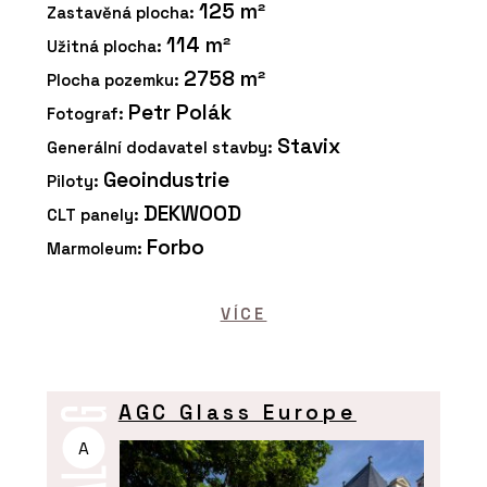
125 m²
Zastavěná plocha:
114 m²
Užitná plocha:
2758 m²
Plocha pozemku:
Petr Polák
Fotograf:
Stavix
Generální dodavatel stavby:
Geoindustrie
Piloty:
DEKWOOD
CLT panely:
Forbo
Marmoleum:
VÍCE
AGC Glass Europe
A