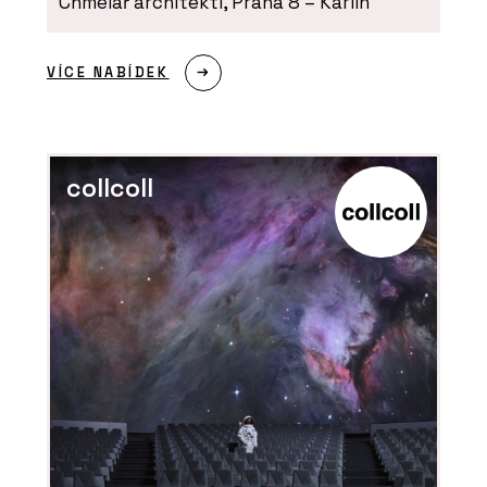
Chmelař architekti, Praha 8 – Karlín
VÍCE NABÍDEK
PRODUKTY
collcoll
Konfigurátor skla - AGC Glass Europe
PRODUKTY