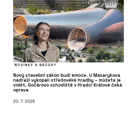
NOVINKY A NÁZORY
Nový stavební zákon budí emoce. U Masarykova
nádraží vykopali středověké hradby – můžete je
vidět. Gočárovo schodiště v Hradci Králové čeká
oprava
20. 7. 2026