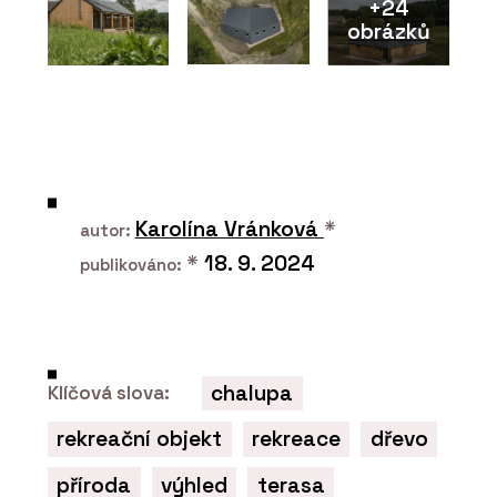
+24
obrázků
ČLÁNKY
Seznamte se s polskými mrakodrapy
ve Varšavě. Komplex HUB je
multifunkční, UNIT má dračí kůži
Karolína Vránková
*
autor:
*
18. 9. 2024
publikováno:
chalupa
Klíčová slova:
rekreační objekt
rekreace
dřevo
PRODUKTY
Skla s protislunečním povlakem
příroda
výhled
terasa
Energy a Stopray - AGC Glass Europe