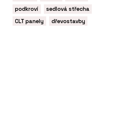
podkroví
sedlová střecha
CLT panely
dřevostavby
ČLÁNKY
Mrakodrap Mennica má prosklenou
fasádu a interiér zdobí leštěný
mramor. Je dominantou Varšavy,
která v noci září