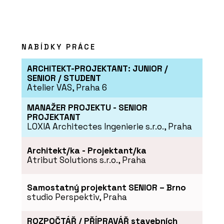
NABÍDKY PRÁCE
ARCHITEKT-PROJEKTANT: JUNIOR /
SENIOR / STUDENT
PRODUKTY
Atelier VAS, Praha 6
Vypínače a zásuvky DECENTE - OBZOR
MANAŽER PROJEKTU - SENIOR
PROJEKTANT
LOXIA Architectes Ingenierie s.r.o., Praha
Architekt/ka - Projektant/ka
Atribut Solutions s.r.o., Praha
Samostatný projektant SENIOR – Brno
studio Perspektiv, Praha
O FIRMĚ
ROZPOČTÁŘ / PŘÍPRAVÁŘ stavebních