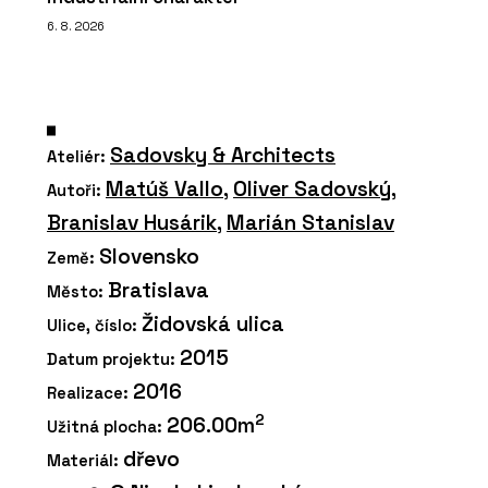
6. 8. 2026
Sadovsky & Architects
Ateliér:
Matúš Vallo
,
Oliver Sadovský
,
Autoři:
Branislav Husárik
,
Marián Stanislav
Slovensko
Země:
Bratislava
Město:
Židovská ulica
Ulice, číslo:
2015
Datum projektu:
2016
Realizace:
2
206.00m
Užitná plocha:
dřevo
Materiál: