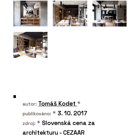
Vypínače a zásuvky NEXA QUADRO -
OBZOR
PRODUKTY
Vypínače a zásuvky RETRO - OBZOR
Tomáš Kodet
*
autor:
*
3. 10. 2017
publikováno:
*
Slovenská cena za
zdroj:
architekturu - CEZAAR