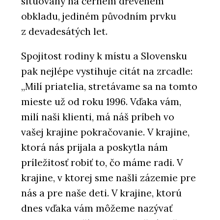
situovány na černém dřevěném
obkladu, jediném původním prvku
z devadesátých let.
Spojitost rodiny k místu a Slovensku
pak nejlépe vystihuje citát na zrcadle:
„Milí priatelia, stretávame sa na tomto
mieste už od roku 1996. Vďaka vám,
milí naši klienti, má náš príbeh vo
vašej krajine pokračovanie. V krajine,
ktorá nás prijala a poskytla nám
príležitosť robiť to, čo máme radi. V
krajine, v ktorej sme našli zázemie pre
nás a pre naše deti. V krajine, ktorú
dnes vďaka vám môžeme nazývať