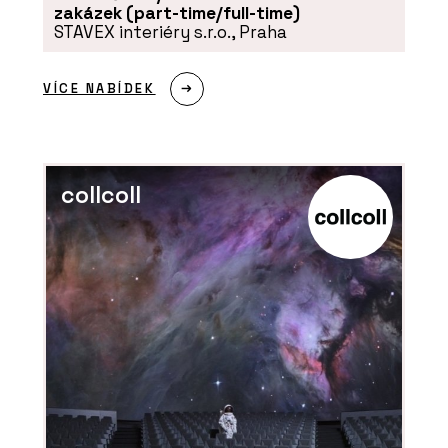
OBZOR
zakázek (part-time/full-time)
STAVEX interiéry s.r.o., Praha
VÍCE NABÍDEK
collcoll
ČLÁNKY
Šest dekád na OBZORu: Od cibule k
originálním vypínačům