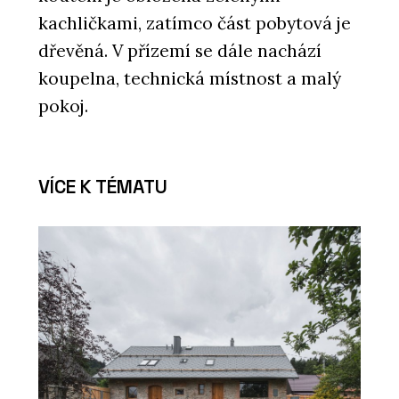
udržitelného vytápění Progetto Fuoco
byli i čeští kamnáři
kachličkami, zatímco část pobytová je
dřevěná. V přízemí se dále nachází
koupelna, technická místnost a malý
pokoj.
VÍCE K TÉMATU
PRODUKTY
Sloupová kamna Favilla - Kolem kamen