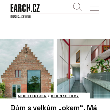
ARCHITEKTURA
/
RODINNÉ DOMY
Dům s velkým „okem“. Má