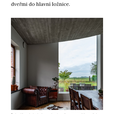
Kachlová kamna nabízejí teplo,
dveřmi do hlavní ložnice.
osobitost a nadčasový vzhled