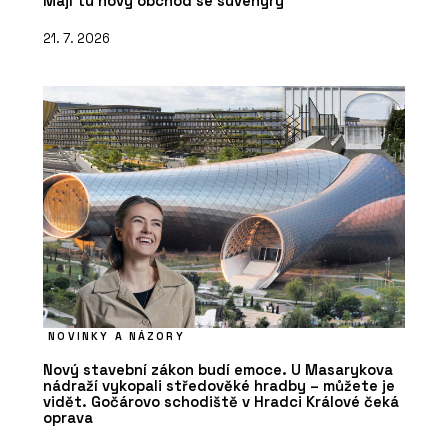
Mají tu nový obchod se suvenýry
21. 7. 2026
NOVINKY A NÁZORY
Nový stavební zákon budí emoce. U Masarykova
nádraží vykopali středověké hradby – můžete je
vidět. Gočárovo schodiště v Hradci Králové čeká
oprava