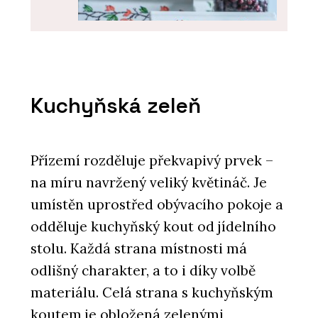
Kuchyňská zeleň
PRODUKTY
Kachle K&K Poker - Kolem kamen
Přízemí rozděluje překvapivý prvek –
na míru navržený veliký květináč. Je
umístěn uprostřed obývacího pokoje a
odděluje kuchyňský kout od jídelního
stolu. Každá strana místnosti má
odlišný charakter, a to i díky volbě
ČLÁNKY
materiálu. Celá strana s kuchyňským
Na největším světovém veletrhu
koutem je obložená zelenými