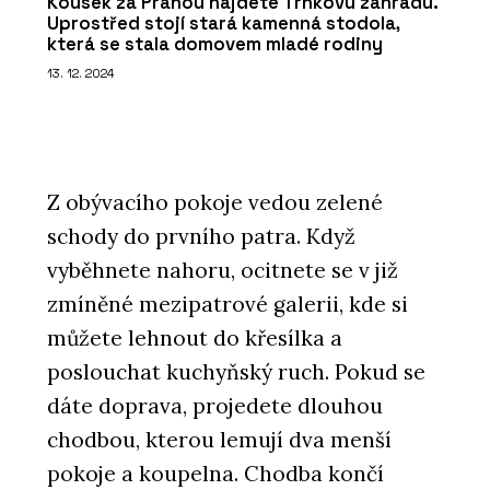
Kousek za Prahou najdete Trnkovu zahradu.
Uprostřed stojí stará kamenná stodola,
která se stala domovem mladé rodiny
13. 12. 2024
SLUŽBY
Z obývacího pokoje vedou zelené
Časopis Kolem kamen
schody do prvního patra. Když
vyběhnete nahoru, ocitnete se v již
zmíněné mezipatrové galerii, kde si
můžete lehnout do křesílka a
poslouchat kuchyňský ruch. Pokud se
dáte doprava, projedete dlouhou
chodbou, kterou lemují dva menší
ČLÁNKY
pokoje a koupelna. Chodba končí