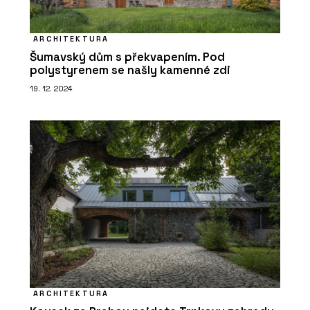
ARCHITEKTURA
ČLÁNKY
Šumavský dům s překvapením. Pod
Dominantou rekonstruované bývalé
polystyrenem se našly kamenné zdi
fořtovny v Sudetech se stala
kachlová kamna
19. 12. 2024
O FIRMĚ
Kolem kamen
ARCHITEKTURA