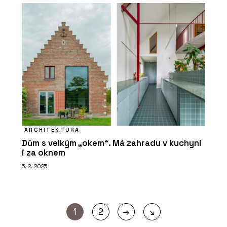
ARCHITEKTURA
Dům s velkým „okem“. Má zahradu v kuchyni
i za oknem
5. 2. 2025
→
1
2
↘