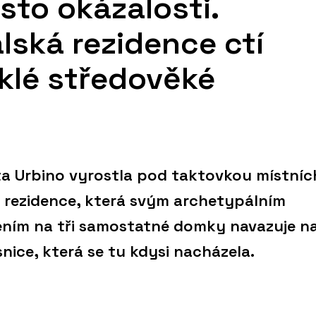
sto okázalosti.
alská rezidence ctí
klé středověké
ta Urbino vyrostla pod taktovkou místníc
 rezidence, která svým archetypálním
ením na tři samostatné domky navazuje n
nice, která se tu kdysi nacházela.