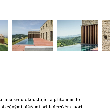
 známa svou okouzlující a přitom málo
 písečnými plážemi při Jaderském moři,