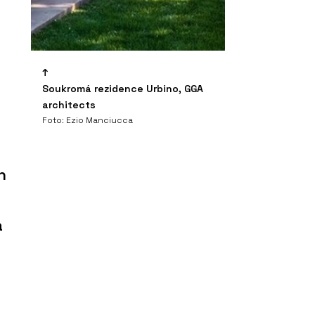
Soukromá rezidence Urbino, GGA
architects
Foto: Ezio Manciucca
h
a