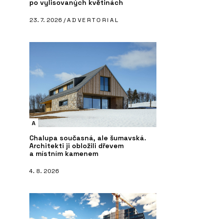
po vylisovaných květinách
23. 7. 2026 /
ADVERTORIAL
A
Chalupa současná, ale šumavská.
Architekti ji obložili dřevem
a místním kamenem
4. 8. 2026