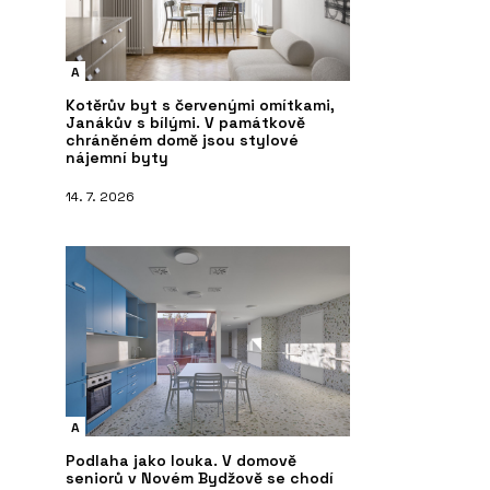
A
Kotěrův byt s červenými omítkami,
Janákův s bílými. V památkově
chráněném domě jsou stylové
nájemní byty
14. 7. 2026
A
Podlaha jako louka. V domově
seniorů v Novém Bydžově se chodí