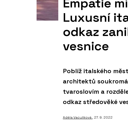
Empatie mí
Luxusní it
odkaz zani
vesnice
Poblíž italského měs
architektů soukromá
tvaroslovím a rozděl
odkaz středověké ves
Adéla Vaculíková
, 27. 9. 2022