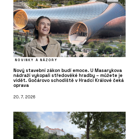
NOVINKY A NÁZORY
Nový stavební zákon budí emoce. U Masarykova
nádraží vykopali středověké hradby – můžete je
vidět. Gočárovo schodiště v Hradci Králové čeká
oprava
20. 7. 2026