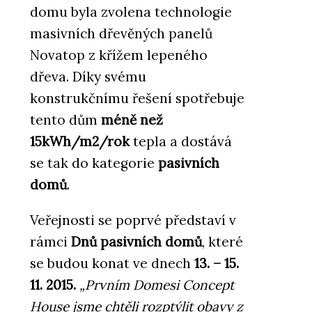
domu byla zvolena technologie
masivních dřevěných panelů
Novatop z křížem lepeného
dřeva. Díky svému
konstrukčnímu řešení spotřebuje
tento dům
méně než
15kWh/m2/rok
tepla a dostává
se tak do kategorie
pasivních
domů
.
Veřejnosti se poprvé představí v
rámci
Dnů pasivních domů
, které
se budou konat ve dnech
13. – 15.
11. 2015.
„Prvním Domesi Concept
House jsme chtěli rozptýlit obavy z