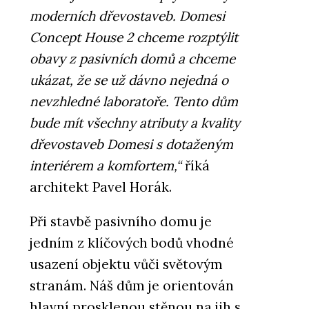
moderních dřevostaveb. Domesi
Concept House 2 chceme rozptýlit
obavy z pasivních domů a chceme
ukázat, že se už dávno nejedná o
nevzhledné laboratoře. Tento dům
bude mít všechny atributy a kvality
dřevostaveb Domesi s dotaženým
interiérem a komfortem,“
říká
architekt Pavel Horák.
Při stavbě pasivního domu je
jedním z klíčových bodů vhodné
usazení objektu vůči světovým
stranám. Náš dům je orientován
hlavní prosklenou stěnou na jih s