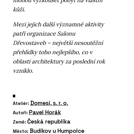
mohou vyzkoušet pobyt na vlastní
kůži.
Mezi jejich další významné aktivity
patří organizace Salonu
Dřevostaveb – největší nesoutěžní
přehlídky toho nejlepšího, co v
oblasti architektury za poslední rok
vzniklo.
Domesi, s. r. o.
Ateliér:
Pavel Horák
Autoři:
Česká republika
Země:
Budíkov u Humpolce
Město: