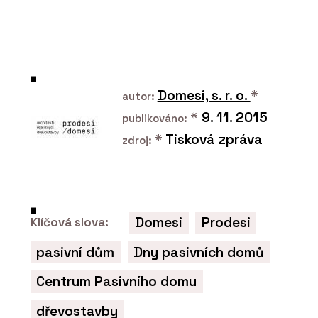
PRODUKTY
Konferenční a barová
židle Lotus - LD Seating
Domesi, s. r. o.
*
autor:
*
9. 11. 2015
publikováno:
*
Tisková zpráva
zdroj:
PRODUKTY
Křeslo Flexi Lounge - LD
Domesi
Prodesi
Klíčová slova:
Seating
pasivní dům
Dny pasivních domů
Centrum Pasivního domu
dřevostavby