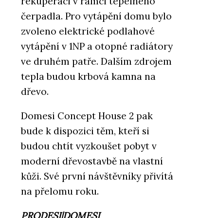
rekuperaci v rámci tepelného
čerpadla. Pro vytápění domu bylo
zvoleno elektrické podlahové
vytápění v 1NP a otopné radiátory
ve druhém patře. Dalším zdrojem
tepla budou krbová kamna na
dřevo.
Domesi Concept House 2 pak
bude k dispozici těm, kteří si
budou chtít vyzkoušet pobyt v
moderní dřevostavbě na vlastní
kůži. Své první návštěvníky přivítá
na přelomu roku.
PRODESI|DOMESI