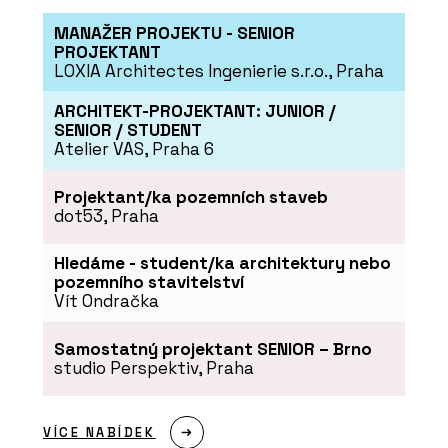
MANAŽER PROJEKTU - SENIOR
PROJEKTANT
LOXIA Architectes Ingenierie s.r.o., Praha
ARCHITEKT-PROJEKTANT: JUNIOR /
PRODUKTY
SENIOR / STUDENT
Pracovní židle Arcus - LD
Atelier VAS, Praha 6
Seating
Projektant/ka pozemních staveb
dot53, Praha
Hledáme - student/ka architektury nebo
pozemního stavitelství
Vít Ondračka
ČLÁNKY
Samostatný projektant SENIOR – Brno
Nové kanceláře v budově
studio Perspektiv, Praha
ze 60. let inspirované
brutalismem navazují na
to nejlepší z minulosti
VÍCE NABÍDEK