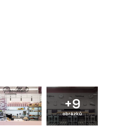
+9
obrázků