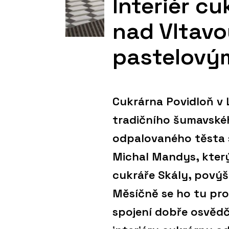
Interiér cu
nad Vltavo
pastelový
Cukrárna Povidloň v 
tradičního šumavské
odpalovaného těsta s
Michal Mandys, který
cukráře Skály, povýši
Měsíčně se ho tu pro
spojení dobře osvědče