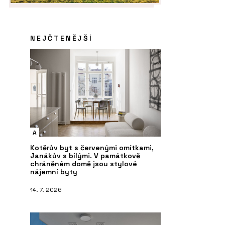
NEJČTENĚJŠÍ
A
Kotěrův byt s červenými omítkami,
Janákův s bílými. V památkově
chráněném domě jsou stylové
nájemní byty
14. 7. 2026