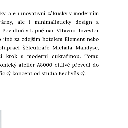
ky, ale i inovativní zákusky v moderním
árny, ale i minimalistický design a
 Povidloň v Lipně nad Vltavou. Investor
o jiné za zdejším hotelem Element nebo
polupráci šéfcukráře Michala Mandyse,
rží krok s moderní cukrařinou. Tomu
tonický ateliér A8000 citlivě převedl do
fický koncept od studia Bechyňský.