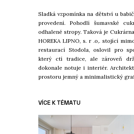
Sladká vzpomínka na dětství u babič
provedení. Pohodlí šumavské cukr
odhalené stropy. Taková je Cukrárna
HOREKA LIPNO, s. r .o,. stojící mim
restaurací Stodola, oslovil pro s
který ctí tradice, ale zároveň d
dokonale notuje i interiér. Architek
prostoru jemný a minimalistický gra
VÍCE K TÉMATU