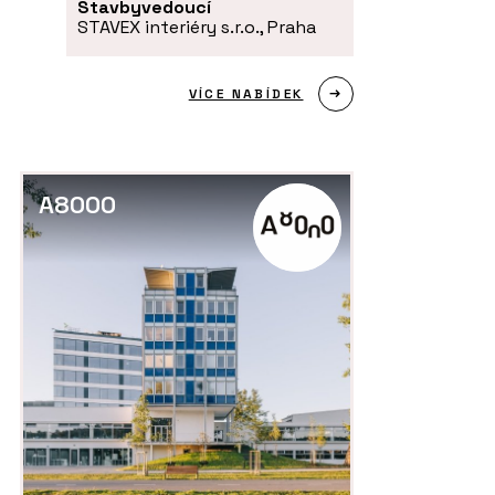
Stavbyvedoucí
STAVEX interiéry s.r.o., Praha
VÍCE NABÍDEK
A8000