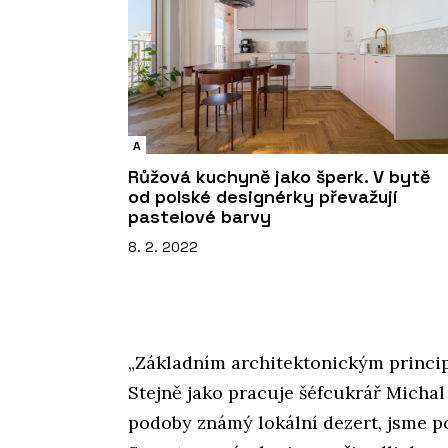
A
Růžová kuchyně jako šperk. V bytě
od polské designérky převažují
pastelové barvy
8. 2. 2022
„Základním architektonickým principe
Stejně jako pracuje šéfcukrář Micha
podoby známý lokální dezert, jsme po