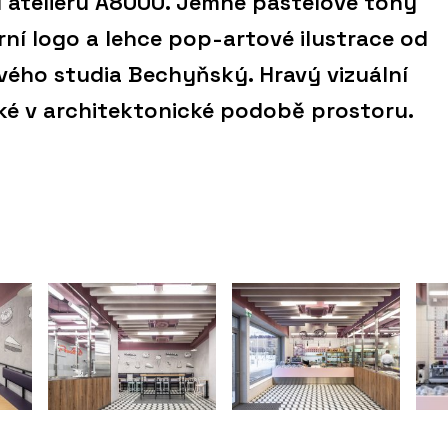
d ateliéru A8000. Jemné pastelové tóny
ní logo a lehce pop-artové ilustrace od
vého studia Bechyňský. Hravý vizuální
ké v architektonické podobě prostoru.