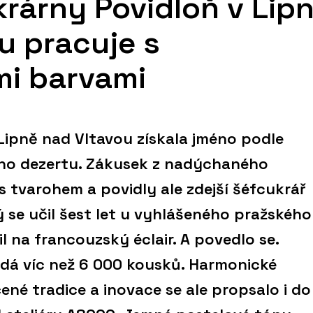
krárny Povidloň v Lip
u pracuje s
mi barvami
Lipně nad Vltavou získala jméno podle
ho dezertu. Zákusek z nadýchaného
 tvarohem a povidly ale zdejší šéfcukrář
 se učil šest let u vyhlášeného pražského
l na francouzský éclair. A povedlo se.
dá víc než 6 000 kousků. Harmonické
né tradice a inovace se ale propsalo i do