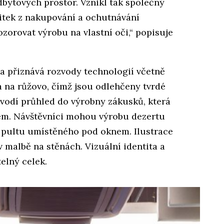
bytových prostor. Vznikl tak společný
ážitek z nakupování a ochutnávání
zorovat výrobu na vlastní oči,“ popisuje
 a přiznává rozvody technologií včetně
a na růžovo, čímž jsou odlehčeny tvrdé
vévodí průhled do výrobny zákusků, která
adem. Návštěvníci mohou výrobu dezertu
ho pultu umístěného pod oknem. Ilustrace
v malbě na stěnách. Vizuální identita a
telný celek.