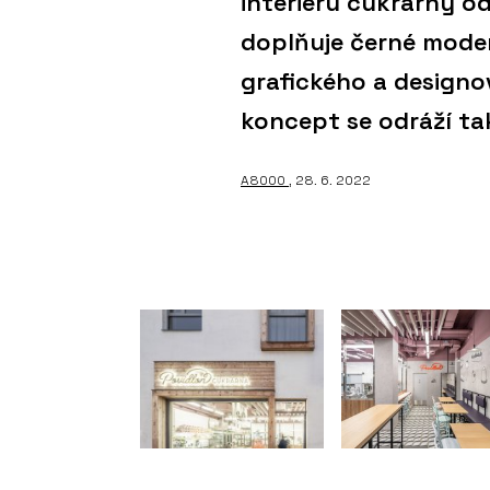
interiéru cukrárny o
doplňuje černé moder
grafického a designo
koncept se odráží ta
A8000
, 28. 6. 2022