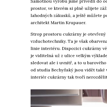
Samotnou výrobu jsme přivedli do od
prostor, ve kterém si plně užijete z
lahodných zákusků, a ještě můžete po
architekt Martin Krupauer.
Strop prostoru cukrárny je otevřený
vzduchotechniky. Ta je však obarven
linie interiéru. Dispozici cukrárny 
je viditelná už z ulice velkým výkl
sledovat ale i uvnitř, a to u barové
od studia Bechyňský jsou vidět také 
interiér cukrárny tak tvoří nerozděli