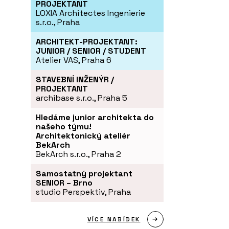
PROJEKTANT
LOXIA Architectes Ingenierie
s.r.o., Praha
ARCHITEKT-PROJEKTANT:
JUNIOR / SENIOR / STUDENT
Atelier VAS, Praha 6
STAVEBNÍ INŽENÝR /
PROJEKTANT
archibase s.r.o., Praha 5
Hledáme junior architekta do
našeho týmu!
Architektonický ateliér
BekArch
BekArch s.r.o., Praha 2
Samostatný projektant
SENIOR – Brno
studio Perspektiv, Praha
VÍCE NABÍDEK