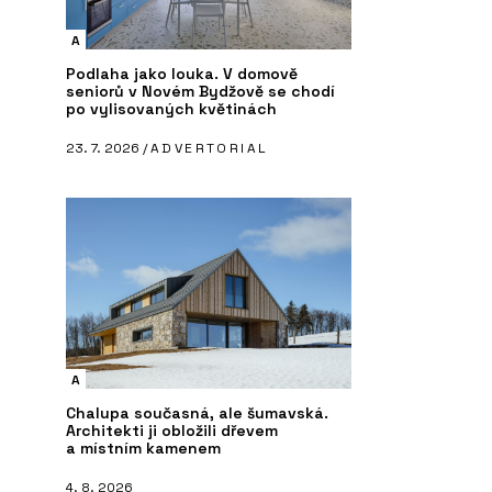
A
Podlaha jako louka. V domově
seniorů v Novém Bydžově se chodí
po vylisovaných květinách
23. 7. 2026 /
ADVERTORIAL
A
Chalupa současná, ale šumavská.
Architekti ji obložili dřevem
a místním kamenem
4. 8. 2026