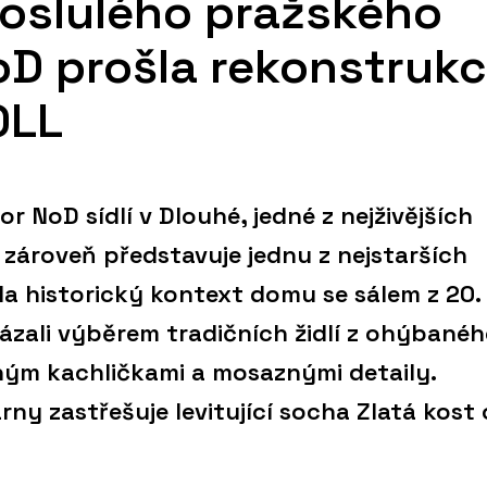
oslulého pražského
D prošla rekonstrukc
OLL
r NoD sídlí v Dlouhé, jedné z nejživějších
 zároveň představuje jednu z nejstarších
Na historický kontext domu se sálem z 20.
vázali výběrem tradičních židlí z ohýbané
ným kachličkami a mosaznými detaily.
árny zastřešuje levitující socha Zlatá kost