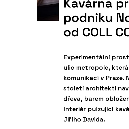
Kavárna pr
podniku No
od COLL C
Experimentální prosto
ulic metropole, která
komunikací v Praze. 
století architekti na
dřeva, barem oblože
Interiér pulzující kav
Jiřího Davida.