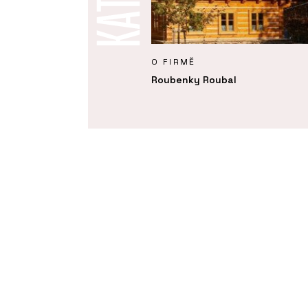
Y
O FIRMĚ
 realizace interiéru roubenky
Roubenky Roubal