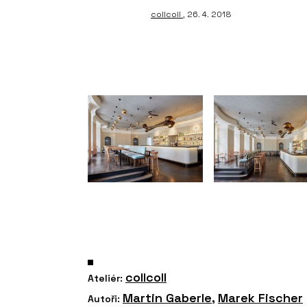
collcoll
, 26. 4. 2018
collcoll
Ateliér:
Martin Gaberle
,
Marek Fischer
Autoři: