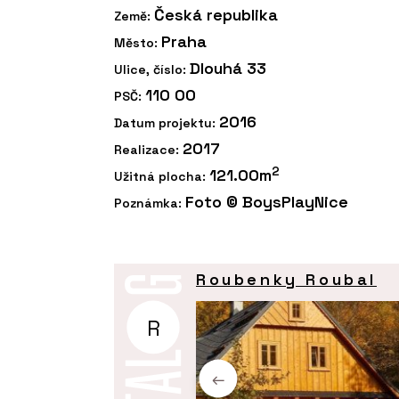
Česká republika
Země:
Praha
Město:
Dlouhá 33
Ulice, číslo:
110 00
PSČ:
2016
Datum projektu:
2017
Realizace:
2
121.00m
Užitná plocha:
Foto © BoysPlayNice
Poznámka:
Roubenky Roubal
R