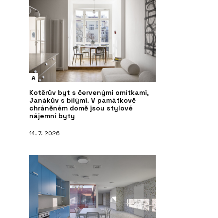
A
Kotěrův byt s červenými omítkami,
Janákův s bílými. V památkově
chráněném domě jsou stylové
nájemní byty
14. 7. 2026