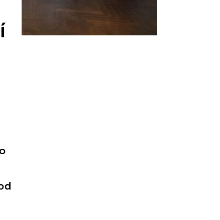
í
ho
 od