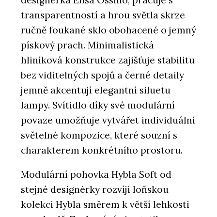
transparentností a hrou světla skrze
ručně foukané sklo obohacené o jemný
pískový prach. Minimalistická
ČLÁNKY
hliníková konstrukce zajišťuje stabilitu
Bubenečská romance v
minimalistickém duchu
bez viditelných spojů a černé detaily
jemně akcentují elegantní siluetu
lampy. Svítidlo díky své modulární
povaze umožňuje vytvářet individuální
světelné kompozice, které souzní s
charakterem konkrétního prostoru.
Modulární pohovka Hybla Soft od
PRODUKTY
stejné designérky rozvíjí loňskou
Pohovka Budapest Soft od značky
Baxter - KONSEPTI
kolekci Hybla směrem k větší lehkosti