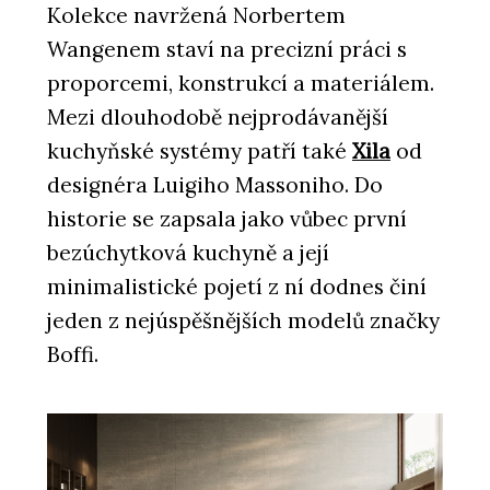
Kolekce navržená Norbertem
Wangenem staví na precizní práci s
proporcemi, konstrukcí a materiálem.
Mezi dlouhodobě nejprodávanější
kuchyňské systémy patří také
Xila
od
PRODUKTY
designéra Luigiho Massoniho. Do
Kuchyň Xila od značky Boffi -
KONSEPTI
historie se zapsala jako vůbec první
bezúchytková kuchyně a její
minimalistické pojetí z ní dodnes činí
jeden z nejúspěšnějších modelů značky
Boffi.
ČLÁNKY