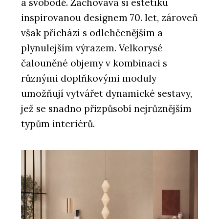
a svobodě. Zachovává si estetiku
inspirovanou designem 70. let, zároveň
však přichází s odlehčenějším a
plynulejším výrazem. Velkorysé
čalouněné objemy v kombinaci s
různými doplňkovými moduly
umožňují vytvářet dynamické sestavy,
jež se snadno přizpůsobí nejrůznějším
typům interiérů.