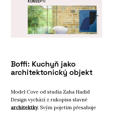
KONSEPTI
ČLÁNKY
Boffi: Kuchyň jako
Designblok 2024: Konsepti přiváží
architektonický objekt
hvězdy z Milána
Model Cove od studia Zaha Hadid
Design vychází z rukopisu slavné
architektky
. Svým pojetím přesahuje