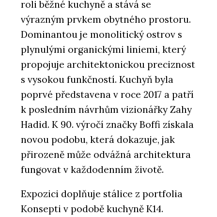
roli běžné kuchyně a stává se
výrazným prvkem obytného prostoru.
PRODUKTY
Dominantou je monolitický ostrov s
Pavilion O od značky Kettal - KONSEPTI
plynulými organickými liniemi, který
propojuje architektonickou preciznost
s vysokou funkčností. Kuchyň byla
poprvé představena v roce 2017 a patří
k posledním návrhům vizionářky Zahy
Hadid. K 90. výročí značky Boffi získala
novou podobu, která dokazuje, jak
přirozeně může odvážná architektura
ČLÁNKY
fungovat v každodenním životě.
Modulární kanceláře, které si můžete
měnit podle potřeby – kdykoliv
Expozici doplňuje stálice z portfolia
Konsepti v podobě kuchyně K14.