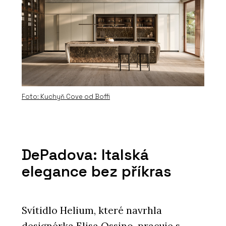
Novinky ze Salone del Mobile 2024:
Konsepti představuje špičkové
designové kousky
Foto: Kuchyň Cove od Boffi
PRODUKTY
Křeslo One Page od značky Moroso -
DePadova: Italská
KONSEPTI
elegance bez příkras
Svítidlo Helium, které navrhla
designérka Elisa Ossino, pracuje s