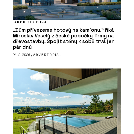
ARCHITEKTURA
„Dům přivezeme hotový na kamionu,“ říká
Miroslav Veselý z české pobočky firmy na
dřevostavby. Spojit stěny k sobě trvá jen
pár dnů
24. 2. 2026 /
ADVERTORIAL