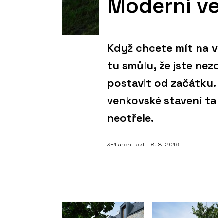
Moderní ve
Když chcete mít na v
tu smůlu, že jste nez
postavit od začátku.
venkovské stavení ta
neotřele.
3+1 architekti
, 8. 8. 2016