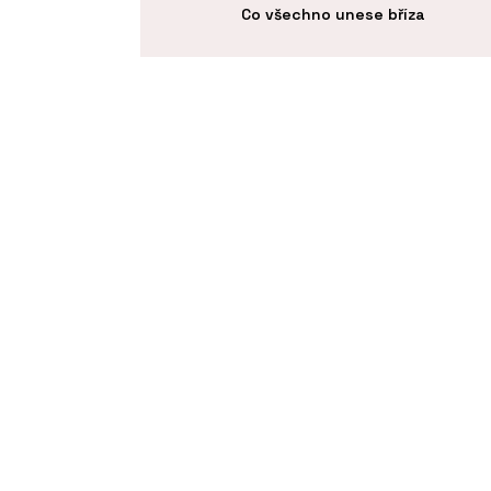
ka akát/eukalyptus -
Co všechno unese bříza
p