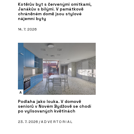
- Plygroup
Plygroup s.r.o.
Př
Kotěrův byt s červenými omítkami,
Janákův s bílými. V památkově
chráněném domě jsou stylové
nájemní byty
14. 7. 2026
A
Podlaha jako louka. V domově
seniorů v Novém Bydžově se chodí
po vylisovaných květinách
23. 7. 2026 /
ADVERTORIAL