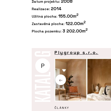
2008
Datum projektu:
2014
Realizace:
2
155.00m
Užitná plocha:
2
122.00m
Zastavěná plocha:
2
3 202.00m
Plocha pozemku:
Plygroup s.r.o.
P
KTY
ČLÁNKY