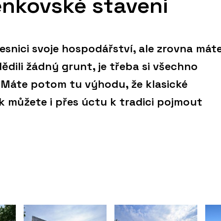
nkovské stavení
esnici svoje hospodářství, ale zrovna mát
dědili žádný grunt, je třeba si všechno
 Máte potom tu výhodu, že klasické
k můžete i přes úctu k tradici pojmout