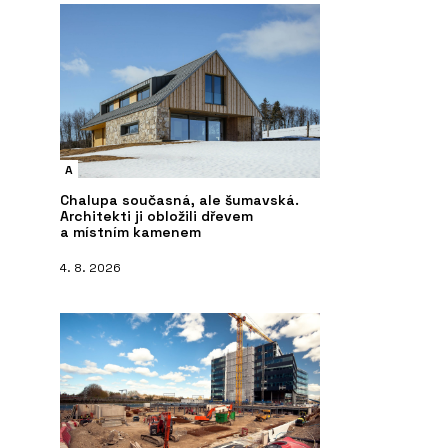
A
Chalupa současná, ale šumavská.
Architekti ji obložili dřevem
a místním kamenem
4. 8. 2026