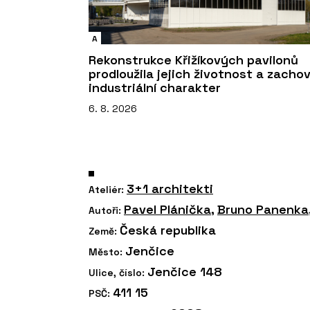
A
Rekonstrukce Křižíkových pavilonů
prodloužila jejich životnost a zacho
industriální charakter
6. 8. 2026
3+1 architekti
Ateliér:
Pavel Plánička
,
Bruno Panenka
Autoři:
Česká republika
Země:
Jenčice
Město:
Jenčice 148
Ulice, číslo:
411 15
PSČ: