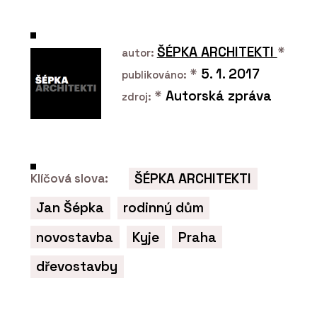
ŠÉPKA ARCHITEKTI
*
autor:
*
5. 1. 2017
publikováno:
*
Autorská zpráva
zdroj:
PRODUKTY
Indukční varná deska Mythos 2Gether
ŠÉPKA ARCHITEKTI
Klíčová slova:
Icon Steel s odsavačem par - Franke
Jan Šépka
rodinný dům
novostavba
Kyje
Praha
dřevostavby