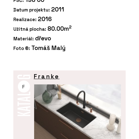
PSČ:
2011
Datum projektu:
2016
Realizace:
2
80.00m
Užitná plocha:
dřevo
Materiál:
Tomáš Malý
Foto ©:
Franke
F