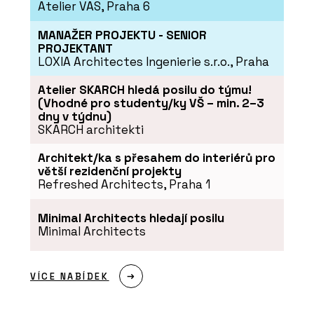
Atelier VAS, Praha 6
MANAŽER PROJEKTU - SENIOR
PROJEKTANT
LOXIA Architectes Ingenierie s.r.o., Praha
Atelier SKARCH hledá posilu do týmu!
PRODUKTY
(Vhodné pro studenty/ky VŠ – min. 2–3
dny v týdnu)
Fragranitový dřez Maris - Franke
SKARCH architekti
Architekt/ka s přesahem do interiérů pro
větší rezidenční projekty
Refreshed Architects, Praha 1
Minimal Architects hledají posilu
Minimal Architects
VÍCE NABÍDEK
O FIRMĚ
Franke