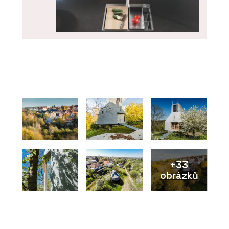
PRODUKTY
Nerezový dřez Box Pro - Franke
+33
obrázků
PRODUKTY
Filtrační baterie Vital Tap - Franke