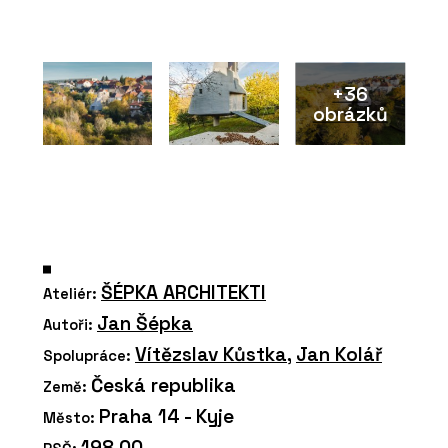
+36
obrázků
ŠÉPKA ARCHITEKTI
Ateliér:
Jan Šépka
Autoři:
Vítězslav Kůstka
,
Jan Kolář
Spolupráce:
Česká republika
Země:
Praha 14 - Kyje
Město:
198 00