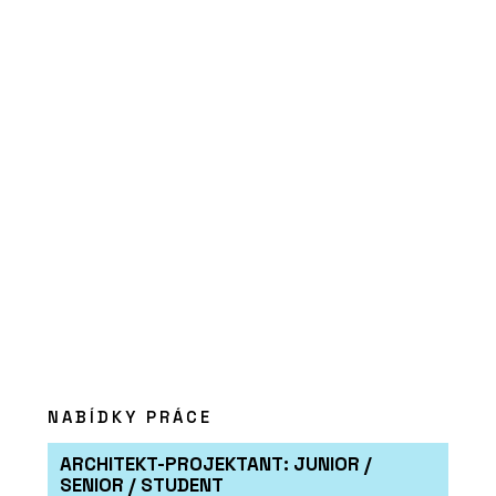
PRODUKTY
Filtrační baterie Mythos Water Hub All
in One - Franke
PRODUKTY
Kuchyňská baterie Mythos
Masterpiece - Franke
NABÍDKY PRÁCE
ARCHITEKT-PROJEKTANT: JUNIOR /
SENIOR / STUDENT