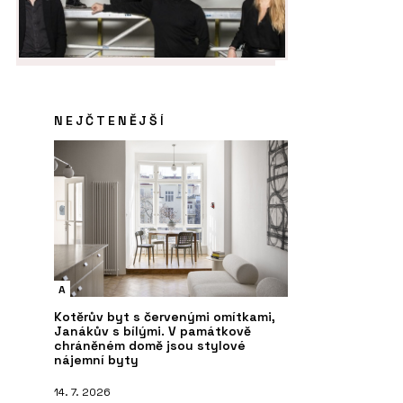
NEJČTENĚJŠÍ
A
Kotěrův byt s červenými omítkami,
Janákův s bílými. V památkově
chráněném domě jsou stylové
nájemní byty
14. 7. 2026