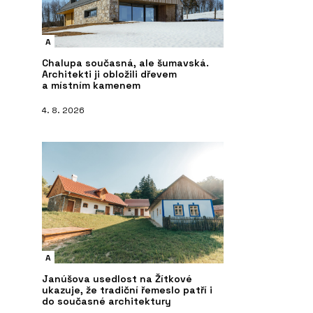
A
Chalupa současná, ale šumavská.
Architekti ji obložili dřevem
a místním kamenem
4. 8. 2026
A
Janúšova usedlost na Žítkové
ukazuje, že tradiční řemeslo patří i
do současné architektury