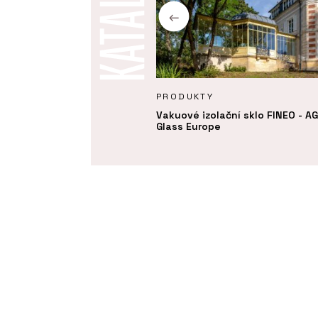
KTY
PRODUKTY
ivní skla - AGC Glass Europe
Vakuové izolační sklo FINEO - A
Glass Europe