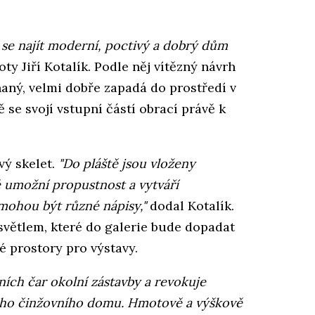
o se najít moderní, poctivý a dobrý dům
y Jiří Kotalík. Podle něj vítězný návrh
vnaný, velmi dobře zapadá do prostředí v
ě se svojí vstupní částí obrací právě k
vý skelet.
"Do pláště jsou vloženy
é umožní propustnost a vytváří
mohou být různé nápisy,"
dodal Kotalík.
světlem, které do galerie bude dopadat
é prostory pro výstavy.
ních čar okolní zástavby a revokuje
ho činžovního domu. Hmotově a výškově