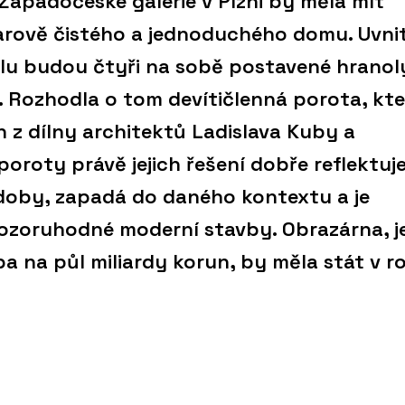
Západočeské galerie v Plzni by měla mít
rově čistého a jednoduchého domu. Uvni
lu budou čtyři na sobě postavené hranol
. Rozhodla o tom devítičlenná porota, kte
h z dílny architektů Ladislava Kuby a
poroty právě jejich řešení dobře reflektuj
oby, zapadá do daného kontextu a je
pozoruhodné moderní stavby. Obrazárna, je
a na půl miliardy korun, by měla stát v r