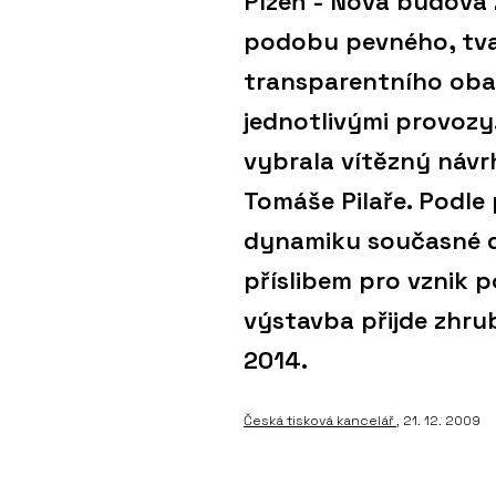
Plzeň - Nová budova 
podobu pevného, tva
transparentního oba
jednotlivými provozy
vybrala vítězný návr
Tomáše Pilaře. Podle 
dynamiku současné d
příslibem pro vznik 
výstavba přijde zhrub
2014.
Česká tisková kancelář
, 21. 12. 2009