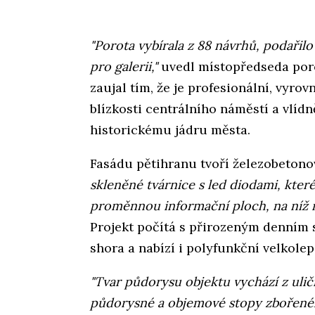
"Porota vybírala z 88 návrhů, podařil
pro galerii,"
uvedl místopředseda porot
zaujal tím, že je profesionální, vyro
blízkosti centrálního náměstí a vlídn
historickému jádru města.
Fasádu pětihranu tvoří železobetono
skleněné tvárnice s led diodami, kter
proměnnou informační ploch, na níž 
Projekt počítá s přirozeným denním 
shora a nabízí i polyfunkční velkolep
"Tvar půdorysu objektu vychází z ulič
půdorysné a objemové stopy zbořené