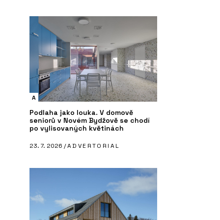
ČLÁNKY
P
d - AGC Glass
Seznamte se s polskými mrakodrapy
Sk
ve Varšavě. Komplex HUB je
En
multifunkční, UNIT má dračí kůži
A
Podlaha jako louka. V domově
seniorů v Novém Bydžově se chodí
po vylisovaných květinách
23. 7. 2026 /
ADVERTORIAL