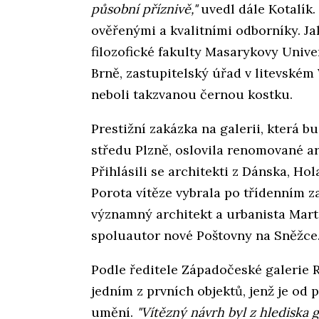
působní příznivě,"
uvedl dále Kotalík. 
ověřenými a kvalitními odborníky. J
filozofické fakulty Masarykovy Univ
Brně, zastupitelský úřad v litevském 
neboli takzvanou černou kostku.
Prestižní zakázka na galerii, která b
středu Plzně, oslovila renomované ar
Přihlásili se architekti z Dánska, Hol
Porota vítěze vybrala po třídenním 
významný architekt a urbanista Marti
spoluautor nové Poštovny na Sněžce
Podle ředitele Západočeské galerie 
jedním z prvních objektů, jenž je o
umění.
"Vítězný návrh byl z hlediska g