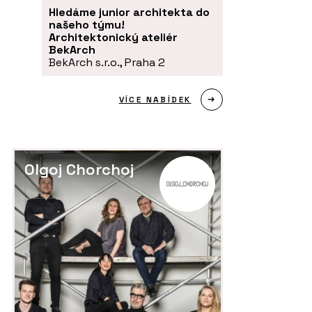
Hledáme junior architekta do
našeho týmu!
Architektonický ateliér
BekArch
BekArch s.r.o., Praha 2
VÍCE NABÍDEK
Olgoj Chorchoj