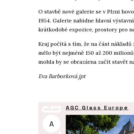
O stavbě nové galerie se v Plzni hov
1954. Galerie nabídne hlavní výstavní 
krátkodobé expozice, prostory pro no
Kraj počítá s tím, že na část náklad
mělo být nejméně 150 až 200 milionů
mohla by se obrazárna začít stavět n
Eva Barborková jpt
AGC Glass Europe
A