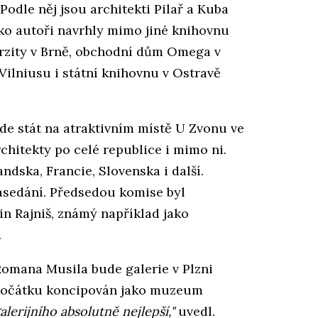
Podle něj jsou architekti Pilař a Kuba
ako autoři navrhly mimo jiné knihovnu
erzity v Brně, obchodní dům Omega v
Vilniusu i státní knihovnu v Ostravě
ude stát na atraktivním místě U Zvonu ve
chitekty po celé republice i mimo ni.
andska, Francie, Slovenska i další.
zasedání. Předsedou komise byl
n Rajniš, známý například jako
.
Romana Musila bude galerie v Plzni
d počátku koncipován jako muzeum
alerijního absolutně nejlepší,"
uvedl.