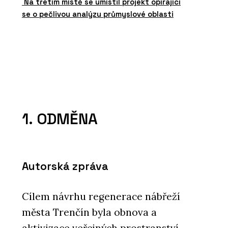
Na třetím místě se umístil projekt opírající
se o pečlivou analýzu průmyslové oblasti
1. ODMĚNA
Autorská zpráva
Cílem návrhu regenerace nábřeží
města Trenčín byla obnova a
aktivizace veřejných prostranství