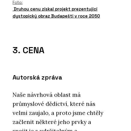
Foto:
Druhou cenu získal projekt prezentující
dystopický obraz Budapešti v roce 2050
3. CENA
Autorská zpráva
Naše návrhová oblast má
průmyslové dědictví, které nás
velmi zaujalo, a proto jsme chtěly
začlenit některé jeho prvky a
spojit je s udržitelným a