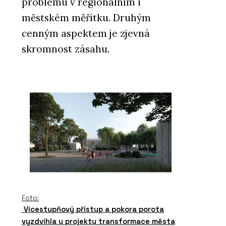
problému v regionálním i
městském měřítku. Druhým
cenným aspektem je zjevná
skromnost zásahu.
Foto:
Vícestupňový přístup a pokora porota
vyzdvihla u projektu transformace města