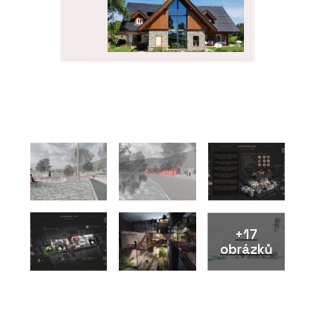
PRODUKTY
Roubenka Klasika s
moderními prvky
+17
ČLÁNKY
obrázků
Dovolená v Krkonoších v
roubence u kachlových
kamen. Chalupa má vlastní
vinný sklípek a v okolí šumí
potok a lesy