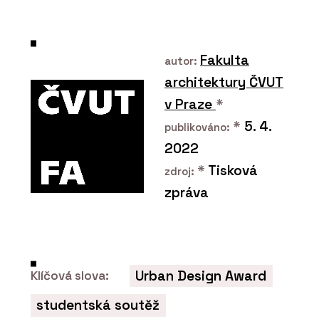
Fakulta
autor:
architektury ČVUT
v Praze
*
SLUŽBY
*
5. 4.
publikováno:
Návrh a realizace interiéru
2022
roubenky
*
Tisková
zdroj:
zpráva
Urban Design Award
Klíčová slova:
studentská soutěž