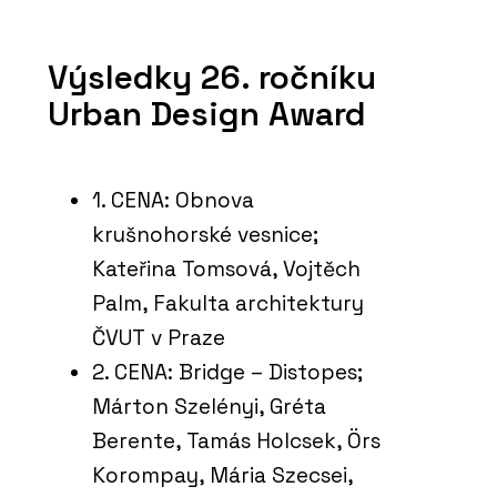
Výsledky 26. ročníku
Urban Design Award
1. CENA: Obnova
krušnohorské vesnice;
Kateřina Tomsová, Vojtěch
Palm, Fakulta architektury
ČVUT v Praze
2. CENA: Bridge – Distopes;
Márton Szelényi, Gréta
Berente, Tamás Holcsek, Örs
Korompay, Mária Szecsei,