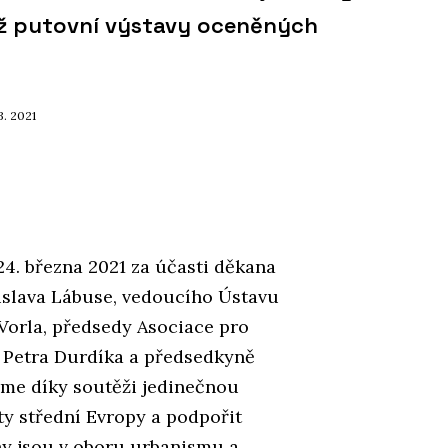
áž putovní výstavy oceněných
 3. 2021
24. března 2021 za účasti děkana
islava Lábuse, vedoucího Ústavu
Vorla, předsedy Asociace pro
 Petra Durdíka a předsedkyně
áme díky soutěži jedinečnou
ty střední Evropy a podpořit
hy jsou v oboru urbanismu a