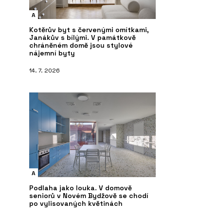
A
Kotěrův byt s červenými omítkami,
Janákův s bílými. V památkově
chráněném domě jsou stylové
nájemní byty
14. 7. 2026
A
Podlaha jako louka. V domově
seniorů v Novém Bydžově se chodí
po vylisovaných květinách