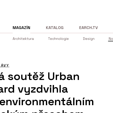
MAGAZÍN
KATALOG
EARCH.TV
Architektura
Technologie
Design
No
RÁVY
á soutěž Urban
rd vyzdvihla
 environmentálním