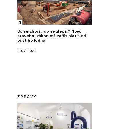
N
Co se zhorší, co se zlepší? Nový
stavební zákon má začít platit od
příštího ledna
29. 7. 2026
ZPRÁVY