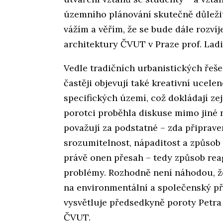
územního plánování skutečně důležit
vážím a věřím, že se bude dále rozvíj
architektury ČVUT v Praze prof. Ladi
Vedle tradičních urbanistických řeše
častěji objevují také kreativní ucel
specifických území, což dokládají ze
porotci proběhla diskuse mimo jiné 
považují za podstatné – zda připraven
srozumitelnost, nápaditost a způsob
právě onen přesah – tedy způsob re
problémy. Rozhodně není náhodou, ž
na environmentální a společenský př
vysvětluje předsedkyně poroty Petra
ČVUT.