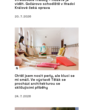
vidět. Gočárovo schodiště v Hradci
Králové čeká oprava
20. 7. 2026
N
Chtěl jsem nosit perly, ale kluci se
mi smáli. Ve výstavě Tělák se
prochází architekturou se
skličujícími příběhy
24. 7. 2026