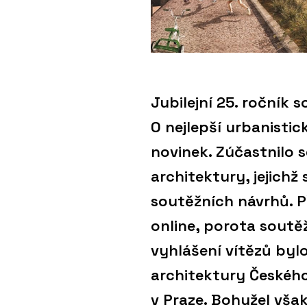
Jubilejní 25. ročník 
O nejlepší urbanistic
novinek. Zúčastnilo s
architektury, jejichž 
soutěžních návrhů. P
online, porota soutě
vyhlášení vítězů byl
architektury Českéh
v Praze. Bohužel vša