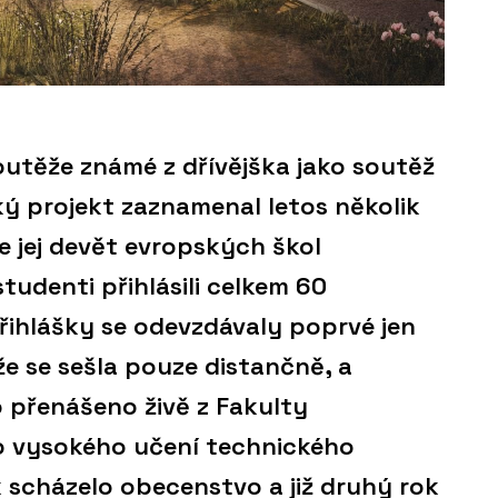
soutěže známé z dřívějška jako soutěž
ký projekt zaznamenal letos několik
e jej devět evropských škol
studenti přihlásili celkem 60
řihlášky se odevzdávaly poprvé jen
že se sešla pouze distančně, a
o přenášeno živě z Fakulty
o vysokého učení technického
k scházelo obecenstvo a již druhý rok