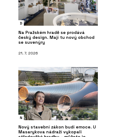
D
Na Pražském hradě se prodává
český design. Mají tu nový obchod
se suvenýry
21. 7. 2026
N
Nový stavební zákon budí emoce. U
Masarykova nádraží vykopali
středověké hradby – můžete je