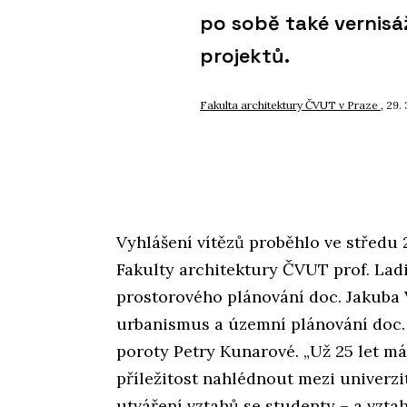
po sobě také vernis
projektů.
Fakulta architektury ČVUT v Praze
, 29.
Vyhlášení vítězů proběhlo ve středu 
Fakulty architektury ČVUT prof. Lad
prostorového plánování doc. Jakuba 
urbanismus a územní plánování doc.
poroty Petry Kunarové. „Už 25 let m
příležitost nahlédnout mezi univerzi
utváření vztahů se studenty – a vzta