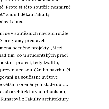
é. Proto si této soutěže nesmírně
et,“ zmínil děkan Fakulty
slav Lábus.
ní se v soutěžních návrzích stále
ené programy přestaveb
jména oceněné projekty. „Mezi
nad tím, co u studentských prací
ost na profesi, tedy kvalitu,
 prezentace soutěžního návrhu, či
agování na současné světové
e většina oceněných klade důraz
esah architektury a urbanismu,“
 Kunarová z Fakulty architektury