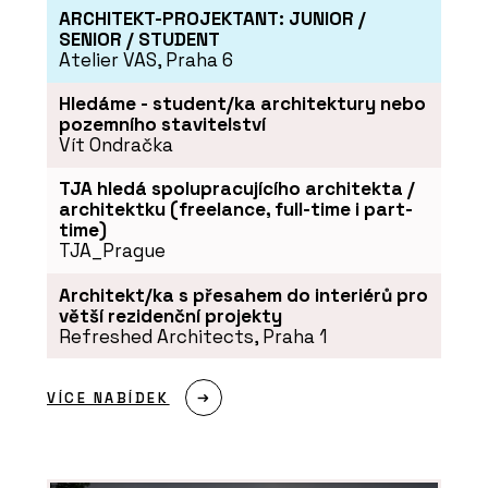
ARCHITEKT-PROJEKTANT: JUNIOR /
SENIOR / STUDENT
Atelier VAS, Praha 6
Hledáme - student/ka architektury nebo
pozemního stavitelství
Vít Ondračka
O FIRMĚ
OBZOR
TJA hledá spolupracujícího architekta /
architektku (freelance, full-time i part-
time)
TJA_Prague
Architekt/ka s přesahem do interiérů pro
větší rezidenční projekty
Refreshed Architects, Praha 1
VÍCE NABÍDEK
ČLÁNKY
Šest dekád na OBZORu: Od cibule k
originálním vypínačům