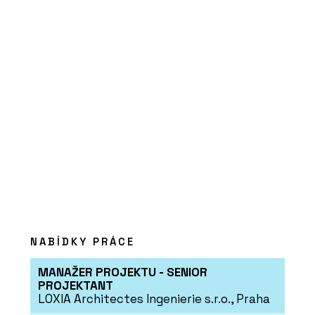
PRODUKTY
Vypínače a zásuvky NEXA RONDO -
OBZOR
PRODUKTY
NABÍDKY PRÁCE
Vypínače a zásuvky DECENTE - OBZOR
MANAŽER PROJEKTU - SENIOR
PROJEKTANT
LOXIA Architectes Ingenierie s.r.o., Praha