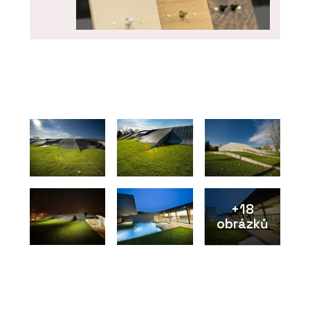
PRODUKTY
Vypínače a zásuvky NEXA QUADRO -
OBZOR
+18
obrázků
PRODUKTY
Vypínače a zásuvky RETRO - OBZOR