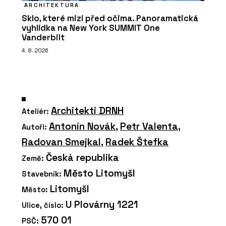
ARCHITEKTURA
Sklo, které mizí před očima. Panoramatická
vyhlídka na New York SUMMIT One
Vanderbilt
4. 8. 2026
Architekti DRNH
Ateliér:
Antonín Novák
,
Petr Valenta
,
Autoři:
Radovan Smejkal
,
Radek Štefka
Česká republika
Země:
Město Litomyšl
Stavebník:
Litomyšl
Město:
U Plovárny 1221
Ulice, číslo:
570 01
PSČ: