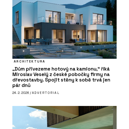
ARCHITEKTURA
„Dům přivezeme hotový na kamionu,“ říká
Miroslav Veselý z české pobočky firmy na
dřevostavby. Spojit stěny k sobě trvá jen
pár dnů
24. 2. 2026 /
ADVERTORIAL