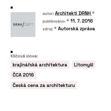
Architekti DRNH
*
autor:
*
11. 7. 2016
publikováno:
*
Autorská zpráva
zdroj:
Klíčová slova:
ČLÁNKY
Moderní pojetí páčkových vypínačů
krajinářská architektura
Litomyšl
NEXA z tradičních materiálů
ČCA 2016
Česká cena za architekturu