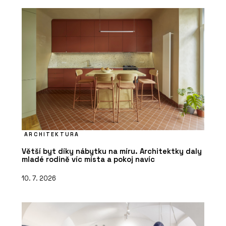
ČLÁNKY
Designové moduly přesně na míru
zákazníka. KOMA MODULAR
představila novou kolekci Fashion line
ARCHITEKTURA
Větší byt díky nábytku na míru. Architektky daly
mladé rodině víc místa a pokoj navíc
10. 7. 2026