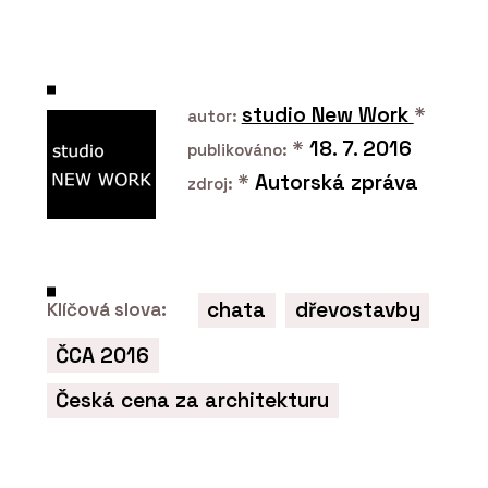
Modulární bytové domy - KOMA
studio New Work
*
autor:
*
18. 7. 2016
publikováno:
*
Autorská zpráva
zdroj:
ČLÁNKY
Umění prvního dojmu. Modulární
chata
dřevostavby
Klíčová slova:
fasády kombinují praktické a
elegantní v jeden celek
ČCA 2016
Česká cena za architekturu