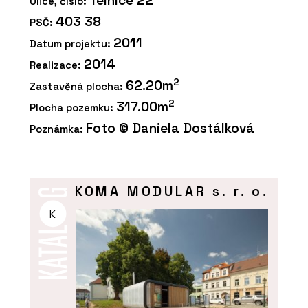
Telnice 22
Ulice, číslo:
403 38
PSČ:
2011
Datum projektu:
2014
Realizace:
2
62.20m
Zastavěná plocha:
2
317.00m
Plocha pozemku:
Foto © Daniela Dostálková
Poznámka:
KOMA MODULAR s. r. o.
K