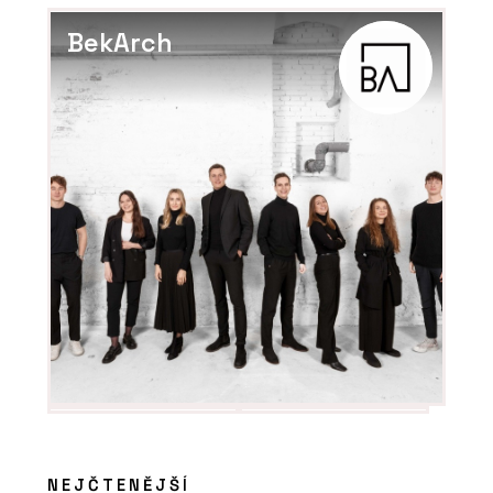
Soukromí, klid a příroda na dlani.
Modulární Fashion Line RELAX
BekArch
představuje novou éru glampingových
objektů
PRODUKTY
Modulární školy - KOMA
NEJČTENĚJŠÍ