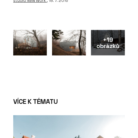
studio New Work
, 18. 7. 2016
+19
obrázků
VÍCE K TÉMATU