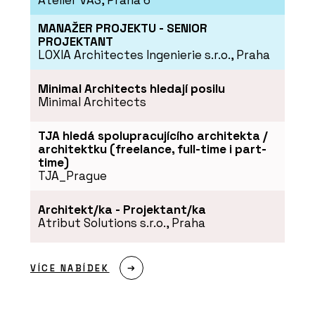
Atelier VAS, Praha 6
MANAŽER PROJEKTU - SENIOR
PROJEKTANT
LOXIA Architectes Ingenierie s.r.o., Praha
Minimal Architects hledají posilu
Minimal Architects
PRODUKTY
TJA hledá spolupracujícího architekta /
Modulární vývoj - KOMA
architektku (freelance, full-time i part-
time)
TJA_Prague
Architekt/ka - Projektant/ka
Atribut Solutions s.r.o., Praha
VÍCE NABÍDEK
ČLÁNKY