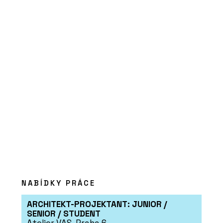
PRODUKTY
Modulární nemocnice - KOMA
ČLÁNKY
NABÍDKY PRÁCE
Restaurace coby designová loď u
řeky Moravy
ARCHITEKT-PROJEKTANT: JUNIOR /
SENIOR / STUDENT