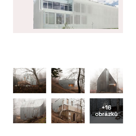
O FIRMĚ
KOMA MODULAR s. r. o.
+16
obrázků
PRODUKTY