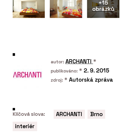
+15
obrázků
PRODUKTY
Pavilion O od značky Kettal - KONSEPTI
ARCHANTI
*
autor:
*
2. 9. 2015
publikováno:
*
Autorská zpráva
zdroj:
ARCHANTI
Brno
Klíčová slova:
ČLÁNKY
Modulární kanceláře, které si můžete
interiér
měnit podle potřeby – kdykoliv