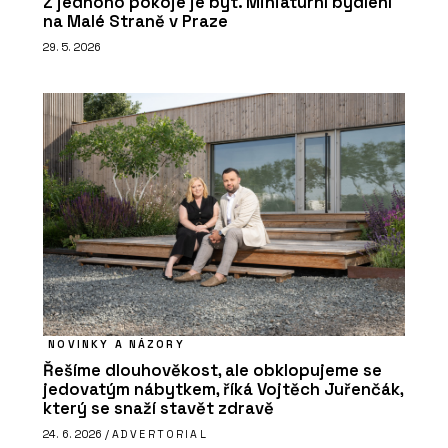
Z jednoho pokoje je byt. Miniaturní bydlení
na Malé Straně v Praze
29. 5. 2026
NOVINKY A NÁZORY
Řešíme dlouhověkost, ale obklopujeme se
jedovatým nábytkem, říká Vojtěch Juřenčák,
který se snaží stavět zdravě
24. 6. 2026 /
ADVERTORIAL