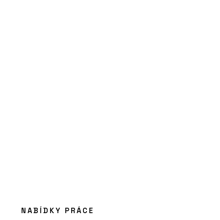
PRODUKTY
Kuchyň Xila od značky Boffi -
KONSEPTI
NABÍDKY PRÁCE