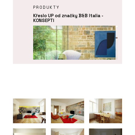
PRODUKTY
Křeslo UP od značky B&B Italia -
KONSEPTI
ČLÁNKY
Designblok 2024: Konsepti přiváží
hvězdy z Milána