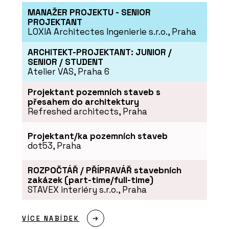
MANAŽER PROJEKTU - SENIOR
PROJEKTANT
ČLÁNKY
LOXIA Architectes Ingenierie s.r.o., Praha
Novinky ze Salone del Mobile 2024:
Konsepti představuje špičkové
designové kousky
ARCHITEKT-PROJEKTANT: JUNIOR /
SENIOR / STUDENT
Atelier VAS, Praha 6
Projektant pozemních staveb s
přesahem do architektury
Refreshed architects, Praha
Projektant/ka pozemních staveb
dot53, Praha
ROZPOČTÁŘ / PŘÍPRAVÁŘ stavebních
PRODUKTY
zakázek (part-time/full-time)
Křeslo One Page od značky Moroso -
STAVEX interiéry s.r.o., Praha
KONSEPTI
VÍCE NABÍDEK