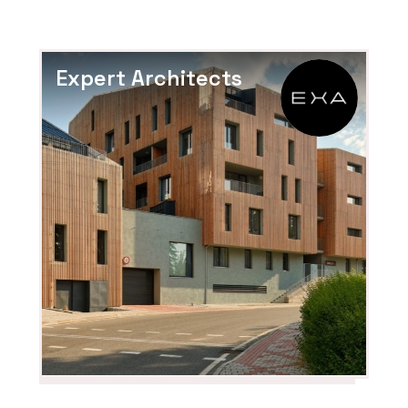
Expert Architects
ČLÁNKY
Bubenečská romance v
minimalistickém duchu
PRODUKTY