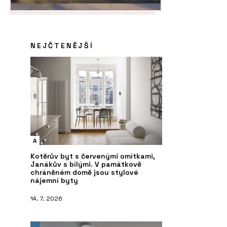
NEJČTENĚJŠÍ
A
Kotěrův byt s červenými omítkami,
Janákův s bílými. V památkově
chráněném domě jsou stylové
nájemní byty
14. 7. 2026