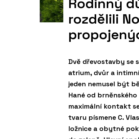
Rodinný d
rozdělili N
propojený
Dvě dřevostavby se 
atrium, dvůr a intimn
jeden nemusel být b
Hané od brněnského s
maximální kontakt s
tvaru písmene C. Vla
ložnice a obytné pok