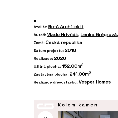
No-A Architekti
Ateliér:
Vlado Hrivňák
,
Lenka Grégrová
Autoři:
Česká republika
Země:
2018
Datum projektu:
2020
Realizace:
2
152.00m
Užitná plocha:
2
241.00m
Zastavěná plocha:
Vesper Homes
Realizace dřevostavby:
Kolem kamen