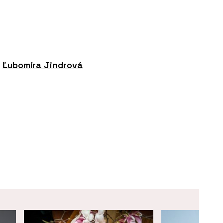
,
Ľubomíra Jindrová