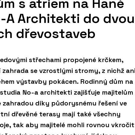
ům s atriem na Hané
o-A Architekti do dvou
ch dřevostaveb
sedovými střechami propojené krčkem,
í zahrada se vzrostlými stromy, z nichž an
ěhem výstavby pokácen. Rodinný dům na
tudia No-a architekti zajišťuje majitelům
e zahradou díky půdorysnému řešení ve
stní dřevěné terasy mají také všechny
oje, tak aby majitelé mohli rovnou vkročit