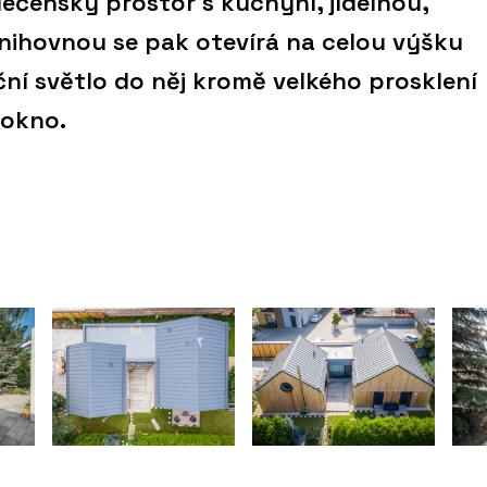
lečenský prostor s kuchyní, jídelnou,
nihovnou se pak otevírá na celou výšku
ční světlo do něj kromě velkého prosklení
 okno.