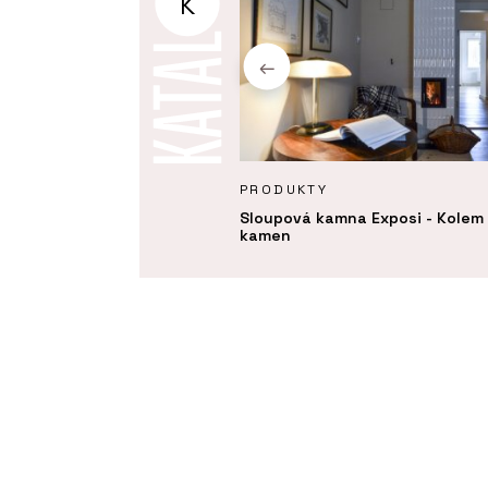
K
Y
PRODUKTY
á kamna nabízejí teplo,
Sloupová kamna Exposi - Kolem
st a nadčasový vzhled
kamen