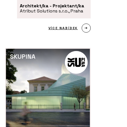
Architekt/ka - Projektant/ka
Atribut Solutions s.r.o., Praha
VÍCE NABÍDEK
ČLÁNKY
P
SKUPINA
 - Kolem kamen
Na největším světovém veletrhu
Sl
udržitelného vytápění Progetto
ka
Fuoco byli i čeští kamnáři