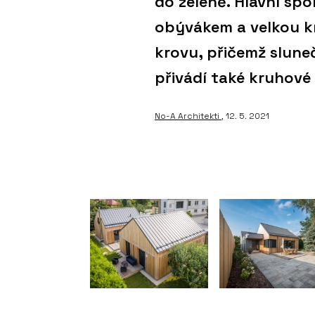
do zeleně. Hlavní spo
obývákem a velkou k
krovu, přičemž slune
přivádí také kruhové
No-A Architekti
, 12. 5. 2021