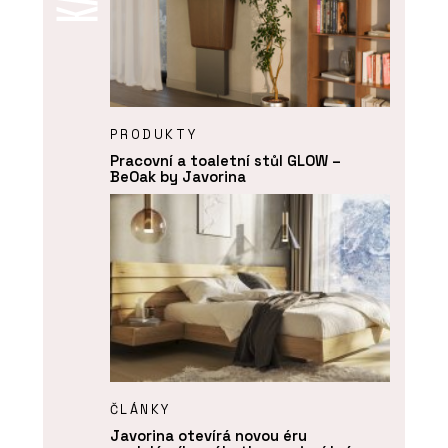
PRODUKTY
Pracovní a toaletní stůl GLOW –
BeOak by Javorina
ČLÁNKY
Javorina otevírá novou éru