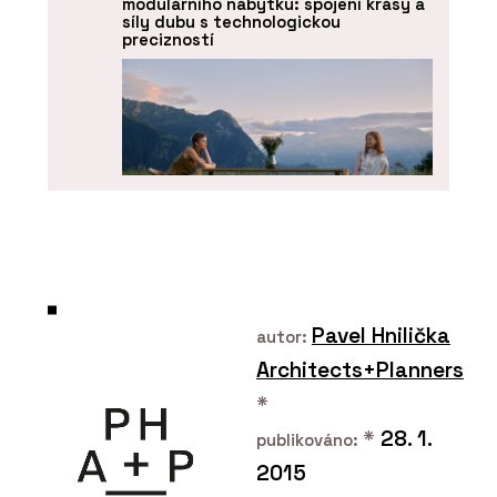
modulárního nábytku: spojení krásy a
síly dubu s technologickou
precizností
O FIRMĚ
BeOak by Javorina
Pavel Hnilička
autor:
Architects+Planners
*
*
28. 1.
publikováno:
2015