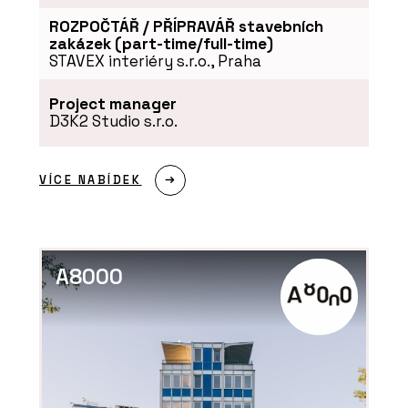
Program JAVORINA PRO - BeOak by
ROZPOČTÁŘ / PŘÍPRAVÁŘ stavebních
Javorina
zakázek (part-time/full-time)
STAVEX interiéry s.r.o., Praha
Project manager
D3K2 Studio s.r.o.
VÍCE NABÍDEK
PRODUKTY
Modulární úložné systémy LINK -
A8000
BeOak by Javorina