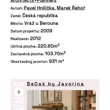
Architects+Planners
Pavel Hnilička
,
Marek Řehoř
Autoři:
Česká republika
Země:
Vráž u Berouna
Město:
2009
Datum projektu:
2012
Realizace:
2
220.60m
Užitná plocha:
2
103.70m
Zastavěná plocha:
931 m³
Obestavěný prostor:
BeOak by Javorina
B