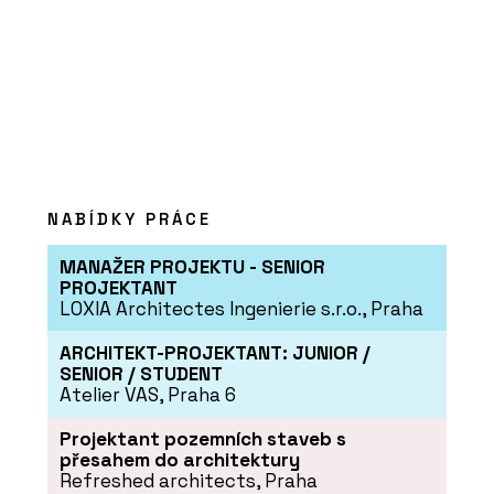
PRODUKTY
NABÍDKY PRÁCE
Postele - BeOak by Javorina
MANAŽER PROJEKTU - SENIOR
PROJEKTANT
LOXIA Architectes Ingenierie s.r.o., Praha
ARCHITEKT-PROJEKTANT: JUNIOR /
SENIOR / STUDENT
Atelier VAS, Praha 6
Projektant pozemních staveb s
přesahem do architektury
Refreshed architects, Praha
SLUŽBY