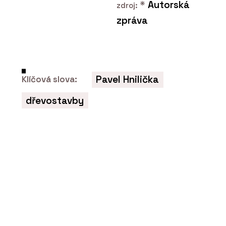
*
Autorská
zdroj:
zpráva
PRODUKTY
Modulární set pro domácí cvičení
SANA - BeOak by Javorina
Pavel Hnilička
Klíčová slova:
dřevostavby
PRODUKTY
Konferenční stolky - BeOak by
Javorina