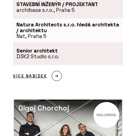
Tvrzený Kámen Morning Daisy -
STAVEBNÍ INŽENÝR / PROJEKTANT
TechniStone
archibase s.r.o., Praha 5
Natura Architects s.r.o. hledá architekta
/ architektu
Nat, Praha 5
Senior architekt
D3K2 Studio s.r.o.
VÍCE NABÍDEK
PRODUKTY
Tvrzený Kámen Noble Concrete Grey -
TechniStone
Olgoj Chorchoj