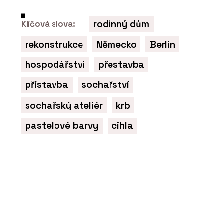
rodinný dům
Klíčová slova:
PRODUKTY
rekonstrukce
Německo
Berlín
Tvrzený kámen Noble Arctic Night –
TechniStone
hospodářství
přestavba
přístavba
sochařství
sochařský ateliér
krb
pastelové barvy
cihla
O FIRMĚ
TechniStone