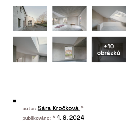
TechniStone
+10
obrázků
PRODUKTY
Tvrzený kámen Nuova Crema –
TechniStone
Sára Kročková
*
autor:
*
1. 8. 2024
publikováno: