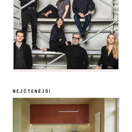
PRODUKTY
Tvrzený kámen Noble Quartzite -
TechniStone
NEJČTENĚJŠÍ