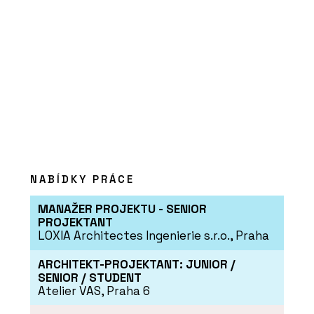
PRODUKTY
Tvrzený kámen Calacatta Olympos -
TechniStone
NABÍDKY PRÁCE
MANAŽER PROJEKTU - SENIOR
PROJEKTANT
LOXIA Architectes Ingenierie s.r.o., Praha
ARCHITEKT-PROJEKTANT: JUNIOR /
SENIOR / STUDENT
Atelier VAS, Praha 6
PRODUKTY