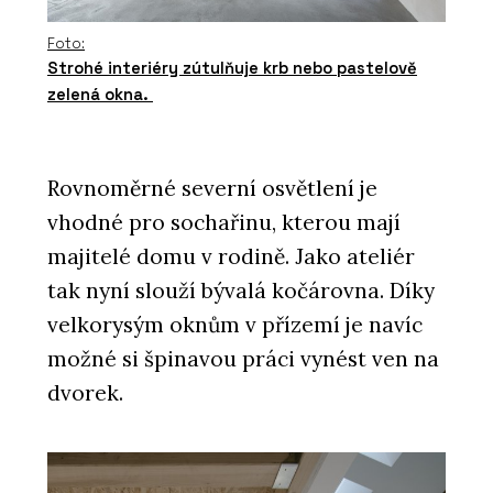
Foto:
Strohé interiéry zútulňuje krb nebo pastelově
zelená okna.
Rovnoměrné severní osvětlení je
vhodné pro sochařinu, kterou mají
majitelé domu v rodině. Jako ateliér
tak nyní slouží bývalá kočárovna. Díky
velkorysým oknům v přízemí je navíc
možné si špinavou práci vynést ven na
dvorek.