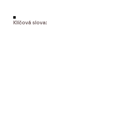
Klíčová slova:
PRODUKTY
Multifunkční skříňky pro kanceláře a
budovy - Blocks
ČLÁNKY
Od balíků po osobní věci. Česká firma
ukazuje, že výdejní boxy mohou