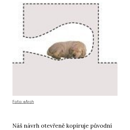
Foto: eArch
Náš návrh otevřeně kopíruje původní