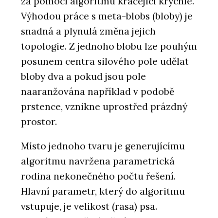
za pomoci algoritmu kráčející krychle.
Výhodou práce s meta-blobs (bloby) je
snadná a plynulá změna jejich
topologie. Z jednoho blobu lze pouhým
posunem centra silového pole udělat
bloby dva a pokud jsou pole
naaranžována například v podobě
prstence, vznikne uprostřed prázdný
prostor.
Místo jednoho tvaru je generujícímu
algoritmu navržena parametrická
rodina nekonečného počtu řešení.
Hlavní parametr, který do algoritmu
vstupuje, je velikost (rasa) psa.