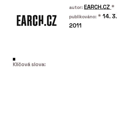
EARCH.CZ
*
autor:
*
14. 3.
publikováno:
2011
ČLÁNKY
Klíčová slova:
Dovolená v Krkonoších v roubence u
kachlových kamen. Chalupa má
vlastní vinný sklípek a v okolí šumí
potok a lesy