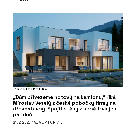
ARCHITEKTURA
„Dům přivezeme hotový na kamionu,“ říká
Miroslav Veselý z české pobočky firmy na
dřevostavby. Spojit stěny k sobě trvá jen
pár dnů
24. 2. 2026 /
ADVERTORIAL