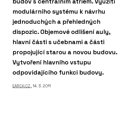
budov s centrálním atriem. Využití
modulárního systému k návrhu
jednoduchých a přehledných
dispozic. Objemové odlišení auly,
hlavní části s učebnami a části
propojující starou a novou budovu.
Vytvoření hlavního vstupu
odpovídajícího funkci budovy.
EARCH.CZ
, 14. 3. 2011