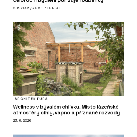
celoroční bydlení pořizuje roubenky
8. 6. 2026 /
ADVERTORIAL
ARCHITEKTURA
Wellness v bývalém chlívku. Místo lázeňské
atmosféry cihly, vápno a přiznané rozvody
23. 6. 2026