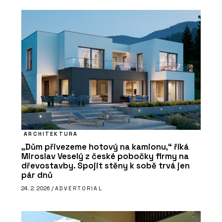
ARCHITEKTURA
„Dům přivezeme hotový na kamionu,“ říká
Miroslav Veselý z české pobočky firmy na
dřevostavby. Spojit stěny k sobě trvá jen
pár dnů
24. 2. 2026 /
ADVERTORIAL