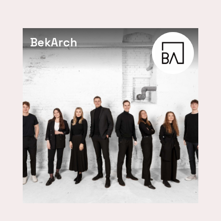
BekArch