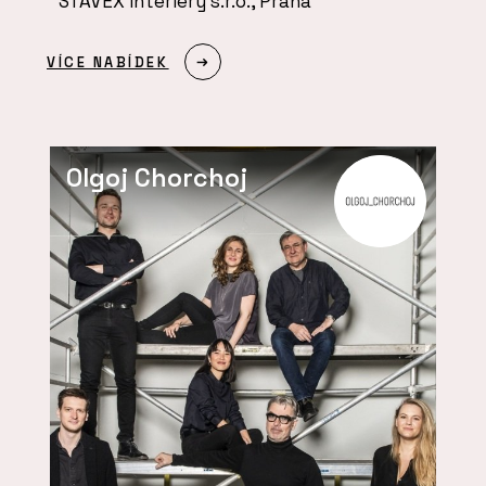
STAVEX interiéry s.r.o., Praha
VÍCE NABÍDEK
Olgoj Chorchoj