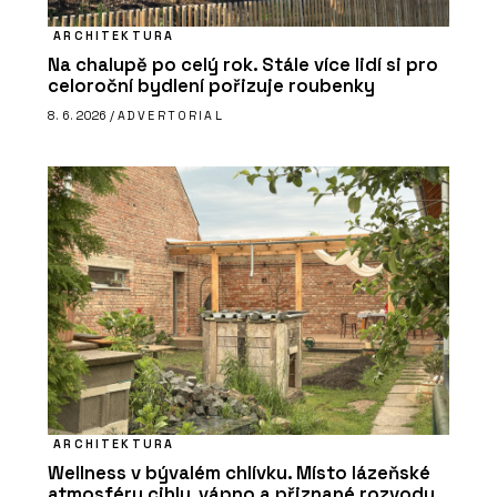
ARCHITEKTURA
Na chalupě po celý rok. Stále více lidí si pro
celoroční bydlení pořizuje roubenky
8. 6. 2026 /
ADVERTORIAL
ARCHITEKTURA
Wellness v bývalém chlívku. Místo lázeňské
atmosféry cihly, vápno a přiznané rozvody