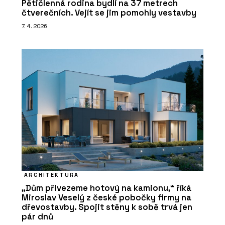
Pětičlenná rodina bydlí na 37 metrech
čtverečních. Vejít se jim pomohly vestavby
7. 4. 2026
ARCHITEKTURA
„Dům přivezeme hotový na kamionu,“ říká
Miroslav Veselý z české pobočky firmy na
dřevostavby. Spojit stěny k sobě trvá jen
pár dnů