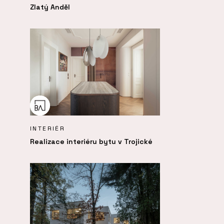
Zlatý Anděl
INTERIÉR
Realizace interiéru bytu v Trojické