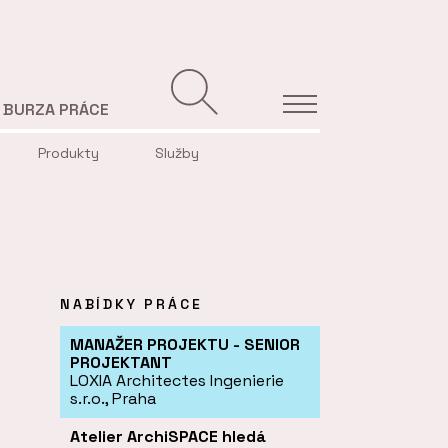
BURZA PRÁCE
Produkty
Služby
NABÍDKY PRÁCE
MANAŽER PROJEKTU - SENIOR
PROJEKTANT
LOXIA Architectes Ingenierie
s.r.o., Praha
Atelier ArchiSPACE hledá