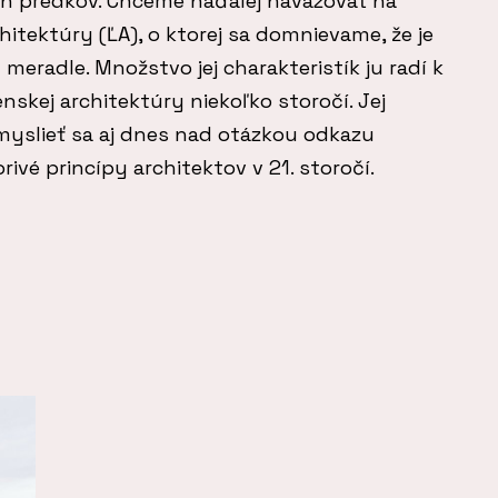
ich predkov. Chceme naďalej naväzovať na
hitektúry (ĽA), o ktorej sa domnievame, že je
meradle. Množstvo jej charakteristík ju radí k
skej architektúry niekoľko storočí. Jej
yslieť sa aj dnes nad otázkou odkazu
ivé princípy architektov v 21. storočí.