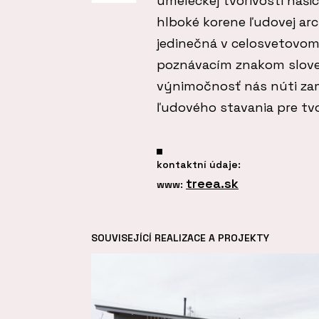
umeleckej tvorivosti naš
hlboké korene ľudovej arc
jedinečná v celosvetovom 
poznávacím znakom sloven
výnimočnosť nás núti zam
ľudového stavania pre tvor
kontaktní údaje:
treea.sk
www:
SOUVISEJÍCÍ REALIZACE A PROJEKTY