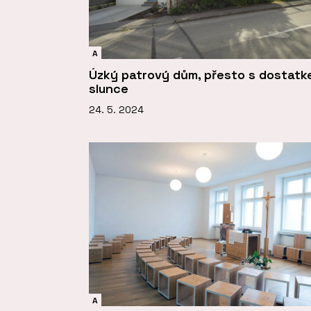
A
Úzký patrový dům, přesto s dostat
slunce
24. 5. 2024
A