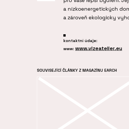
pro Vaše lepší bydlení. Je
a nízkoenergetických dom
a zároveň ekologicky vy
kontaktní údaje:
www.vizeatelier.eu
www:
SOUVISEJÍCÍ ČLÁNKY Z MAGAZÍNU EARCH