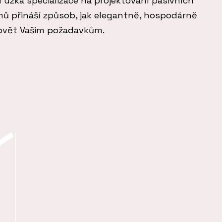
jí úzká specializace na projektování pasivních
ů přináší způsob, jak elegantně, hospodárně
hovět Vašim požadavkům.