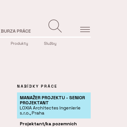
BURZA PRÁCE
Produkty
Služby
NABÍDKY PRÁCE
MANAŽER PROJEKTU - SENIOR
PROJEKTANT
LOXIA Architectes Ingenierie
s.r.o., Praha
Projektant/ka pozemních