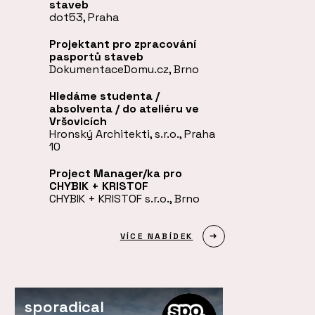
staveb
dot53, Praha
Projektant pro zpracování
pasportů staveb
DokumentaceDomu.cz, Brno
Hledáme studenta /
absolventa / do ateliéru ve
Vršovicích
Hronský Architekti, s.r.o., Praha
10
Project Manager/ka pro
CHYBIK + KRISTOF
CHYBIK + KRISTOF s.r.o., Brno
VÍCE NABÍDEK
sporadical