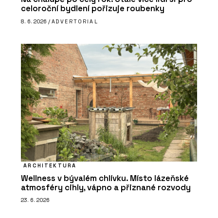
celoroční bydlení pořizuje roubenky
8. 6. 2026 /
ADVERTORIAL
ARCHITEKTURA
Wellness v bývalém chlívku. Místo lázeňské
atmosféry cihly, vápno a přiznané rozvody
23. 6. 2026