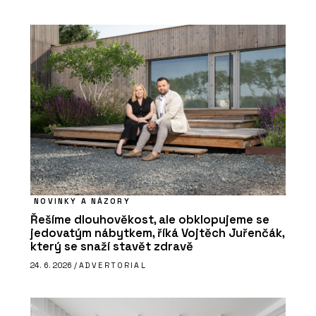
NOVINKY A NÁZORY
Řešíme dlouhověkost, ale obklopujeme se
jedovatým nábytkem, říká Vojtěch Juřenčák,
který se snaží stavět zdravě
24. 6. 2026 /
ADVERTORIAL