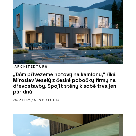
ARCHITEKTURA
„Dům přivezeme hotový na kamionu,“ říká
Miroslav Veselý z české pobočky firmy na
dřevostavby. Spojit stěny k sobě trvá jen
pár dnů
24. 2. 2026 /
ADVERTORIAL