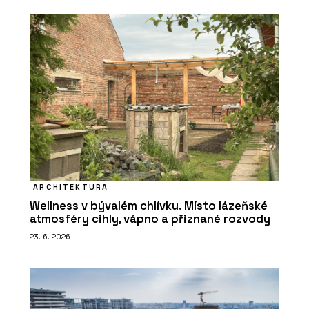
ARCHITEKTURA
Wellness v bývalém chlívku. Místo lázeňské
atmosféry cihly, vápno a přiznané rozvody
23. 6. 2026