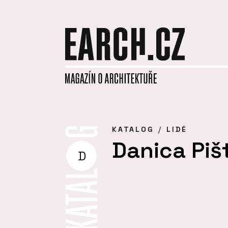
KATALOG
LIDÉ
Danica Piš
D