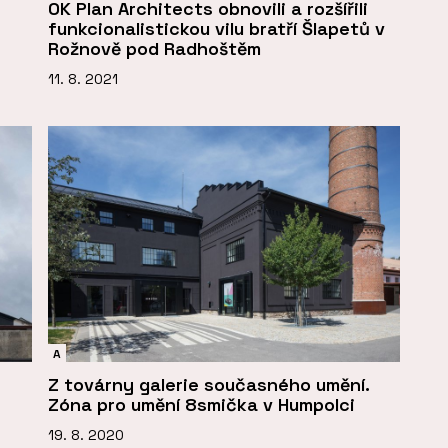
OK Plan Architects obnovili a rozšířili
funkcionalistickou vilu bratří Šlapetů v
Rožnově pod Radhoštěm
11. 8. 2021
A
Z továrny galerie současného umění.
Zóna pro umění 8smička v Humpolci
19. 8. 2020