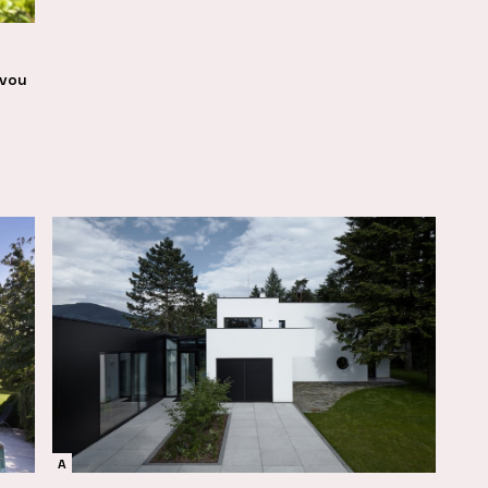
avou
A