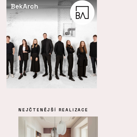
BekArch
NEJČTENĚJŠÍ REALIZACE