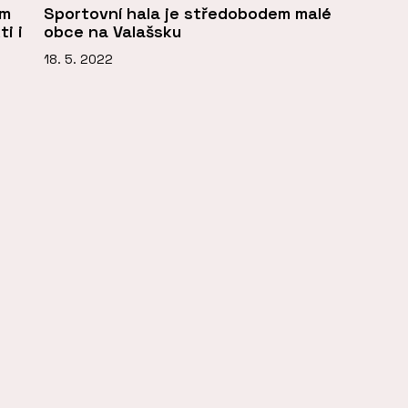
ém
Sportovní hala je středobodem malé
i i
obce na Valašsku
18. 5. 2022