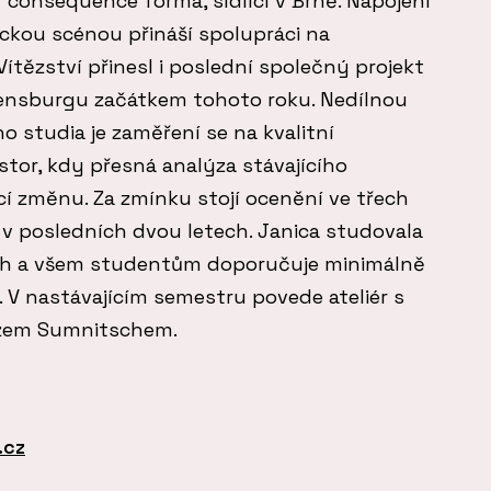
 consequence forma, sídlící v Brně. Napojení
ckou scénou přináší spolupráci na
Vítězství přinesl i poslední společný projekt
nsburgu začátkem tohoto roku. Nedílnou
o studia je zaměření se na kvalitní
tor, kdy přesná analýza stávajícího
í změnu. Za zmínku stojí ocenění ve třech
 v posledních dvou letech. Janica studovala
ch a všem studentům doporučuje minimálně
c. V nastávajícím semestru povede ateliér s
nzem Sumnitschem.
.cz