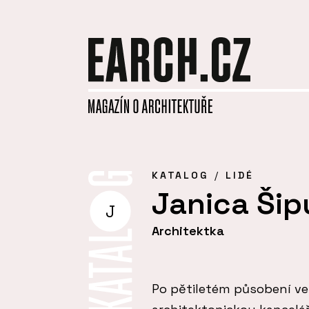
KATALOG
LIDÉ
Janica Šip
J
Architektka
Po pětiletém působení ve