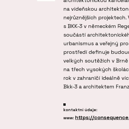
architektonickou kancelář
na vídeňskou architekton
nejrůznějších projektech. 
s BKK-3 v německém Rege
součástí architektonickéh
urbanismus a veřejný pros
prostředí definuje budouc
velkých soutěžích v Brně
na třech vysokých školá
rok v zahraničí ideálně ví
Bkk-3 a architektem Fra
kontaktní údaje:
https://consequence
www: