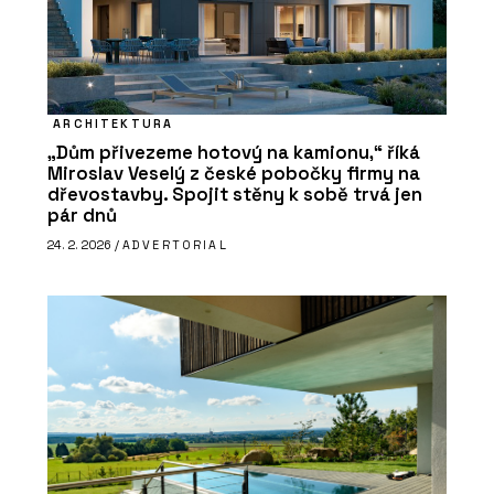
ARCHITEKTURA
„Dům přivezeme hotový na kamionu,“ říká
Miroslav Veselý z české pobočky firmy na
dřevostavby. Spojit stěny k sobě trvá jen
pár dnů
24. 2. 2026 /
ADVERTORIAL