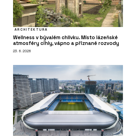
ARCHITEKTURA
Wellness v bývalém chlívku. Místo lázeňské
atmosféry cihly, vápno a přiznané rozvody
23. 6. 2026