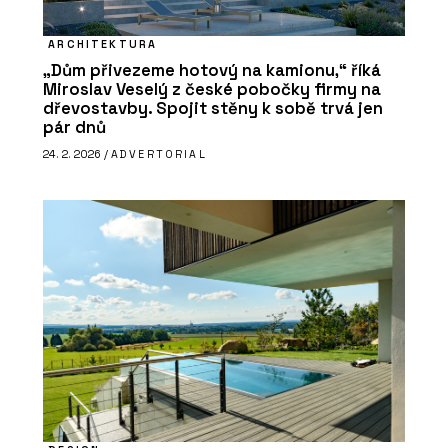
ARCHITEKTURA
„Dům přivezeme hotový na kamionu,“ říká
Miroslav Veselý z české pobočky firmy na
dřevostavby. Spojit stěny k sobě trvá jen
pár dnů
24. 2. 2026 /
ADVERTORIAL