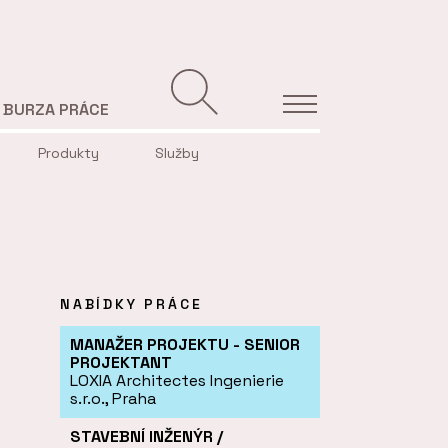
BURZA PRÁCE
Produkty
Služby
NABÍDKY PRÁCE
MANAŽER PROJEKTU - SENIOR
PROJEKTANT
LOXIA Architectes Ingenierie
s.r.o., Praha
STAVEBNÍ INŽENÝR /