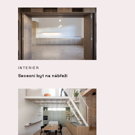
INTERIÉR
Secesní byt na nábřeží