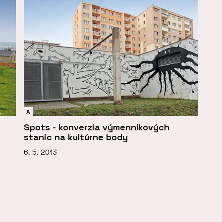
A
Spots - konverzia výmenníkových
stanic na kultúrne body
6. 5. 2013