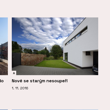
A
do
Nové se starým nesoupeří
1. 11. 2016