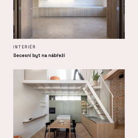
INTERIÉR
Secesní byt na nábřeží