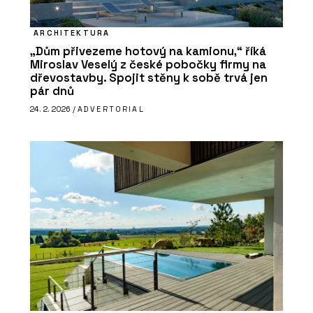
ARCHITEKTURA
„Dům přivezeme hotový na kamionu,“ říká
Miroslav Veselý z české pobočky firmy na
dřevostavby. Spojit stěny k sobě trvá jen
pár dnů
24. 2. 2026 /
ADVERTORIAL