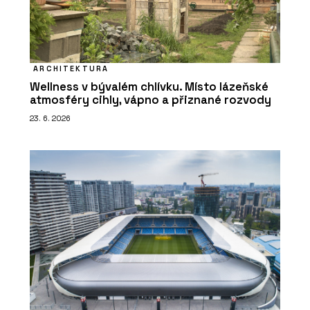
ARCHITEKTURA
Wellness v bývalém chlívku. Místo lázeňské
atmosféry cihly, vápno a přiznané rozvody
23. 6. 2026