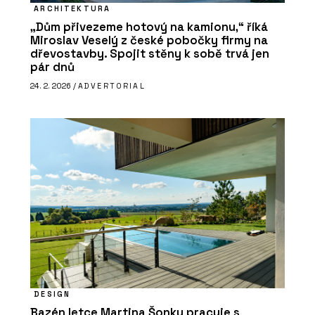
ARCHITEKTURA
„Dům přivezeme hotový na kamionu,“ říká
Miroslav Veselý z české pobočky firmy na
dřevostavby. Spojit stěny k sobě trvá jen
pár dnů
24. 2. 2026 /
ADVERTORIAL
DESIGN
Bazén letce Martina Šonky pracuje s