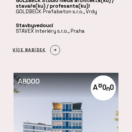
GOLDBECK Studio hledá architekta(ku) /
stavaře(ku) / profesanta(ku)!
GOLDBECK Prefabeton s.r.o., Vrdy
Stavbyvedoucí
STAVEX interiéry s.r.o., Praha
VÍCE NABÍDEK
A8000