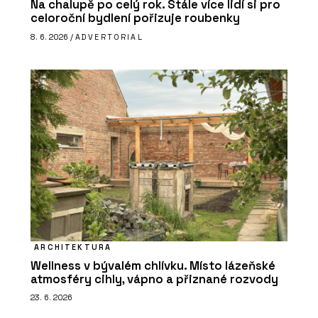
Na chalupě po celý rok. Stále více lidí si pro
celoroční bydlení pořizuje roubenky
8. 6. 2026 /
ADVERTORIAL
ARCHITEKTURA
Wellness v bývalém chlívku. Místo lázeňské
atmosféry cihly, vápno a přiznané rozvody
23. 6. 2026