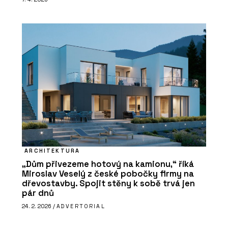
ARCHITEKTURA
„Dům přivezeme hotový na kamionu,“ říká
Miroslav Veselý z české pobočky firmy na
dřevostavby. Spojit stěny k sobě trvá jen
pár dnů
24. 2. 2026 /
ADVERTORIAL