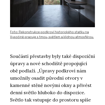
O FIRMĚ
wienerberger s.r.o.
Foto: Rekonstrukce podkroví historického statku na
Vysočině pracuje s tmou, světlem a klidnou atmosférou.
Součástí přestavby byly také dispoziční
úpravy a nové schodiště propojující
PRODUKTY
Stropní vložky MIAKO – wienerberger
obě podlaží. „Úpravy podkroví nám
umožnily osadit původní otvory v
kamenné stěně novými okny a přivést
denní světlo hluboko do dispozice.
Světlo tak vstupuje do prostoru spíše