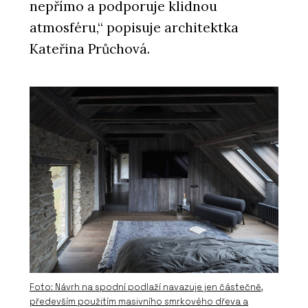
nepřímo a podporuje klidnou
atmosféru,“ popisuje architektka
Kateřina Průchová.
PRODUKTY
Akustická cihla Porotherm 10 AKU –
wienerberger
PRODUKTY
Cihly pro robotické zdění Porotherm
Robot Ready Profi - wienerberger
Foto: Návrh na spodní podlaží navazuje jen částečně,
především použitím masivního smrkového dřeva a