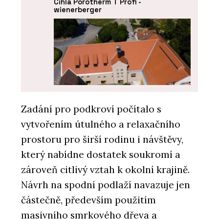
Cihla Porotherm T Profi -
wienerberger
Zadání pro podkroví počítalo s
vytvořením útulného a relaxačního
PRODUKTY
Střešní taška bobrovka Tondach -
prostoru pro širší rodinu i návštěvy,
wienerberger
který nabídne dostatek soukromí a
zároveň citlivý vztah k okolní krajině.
Návrh na spodní podlaží navazuje jen
částečně, především použitím
masivního smrkového dřeva a