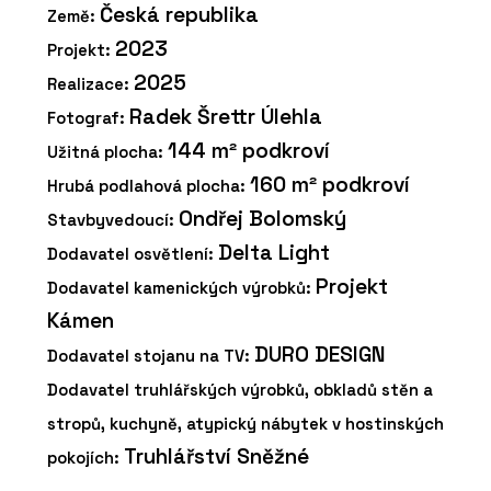
Česká republika
Země:
2023
Projekt:
2025
Realizace:
Radek Šrettr Úlehla
Fotograf:
144 m² podkroví
Užitná plocha:
160 m² podkroví
Hrubá podlahová plocha:
Ondřej Bolomský
Stavbyvedoucí:
Delta Light
Dodavatel osvětlení:
Projekt
Dodavatel kamenických výrobků:
Kámen
DURO DESIGN
Dodavatel stojanu na TV:
Dodavatel truhlářských výrobků, obkladů stěn a
stropů, kuchyně, atypický nábytek v hostinských
Truhlářství Sněžné
pokojích: