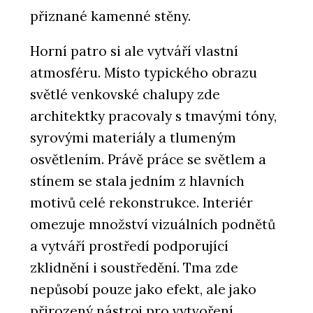
přiznané kamenné stěny.
Horní patro si ale vytváří vlastní
PRODUKTY
atmosféru. Místo typického obrazu
Venkovní dlažba Semmelrock s
chytrým zámkem - wienerberger
světlé venkovské chalupy zde
architektky pracovaly s tmavými tóny,
syrovými materiály a tlumeným
osvětlením. Právě práce se světlem a
stínem se stala jedním z hlavních
motivů celé rekonstrukce. Interiér
omezuje množství vizuálních podnětů
a vytváří prostředí podporující
PRODUKTY
zklidnění i soustředění. Tma zde
Střešní taška V9 Tondach -
wienerberger
nepůsobí pouze jako efekt, ale jako
přirozený nástroj pro vytvoření