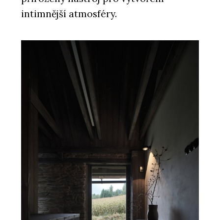
intimnější atmosféry.
PRODUKTY
Lícové cihly a obkladové pásky Terca
- wienerberger