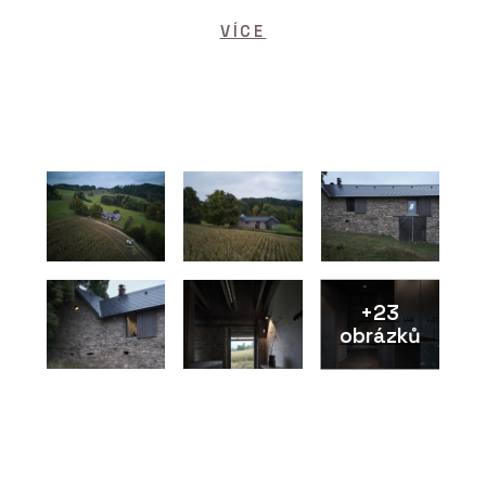
VÍCE
+23
obrázků