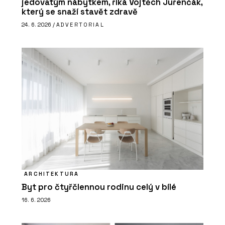
jedovatým nábytkem, říká Vojtěch Juřenčák,
který se snaží stavět zdravě
24. 6. 2026 /
ADVERTORIAL
ARCHITEKTURA
Byt pro čtyřčlennou rodinu celý v bílé
16. 6. 2026