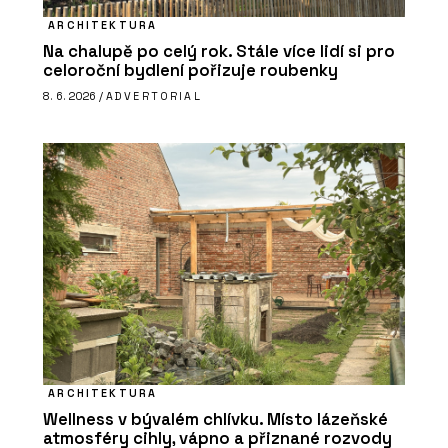
ARCHITEKTURA
Na chalupě po celý rok. Stále více lidí si pro
celoroční bydlení pořizuje roubenky
8. 6. 2026 /
ADVERTORIAL
ARCHITEKTURA
Wellness v bývalém chlívku. Místo lázeňské
atmosféry cihly, vápno a přiznané rozvody