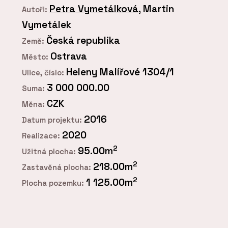
Petra Vymetálková
, Martin
Autoři:
Vymetálek
Česká republika
Země:
Ostrava
Město:
Heleny Malířové 1304/1
Ulice, číslo:
3 000 000.00
Suma:
CZK
Měna:
2016
Datum projektu:
2020
Realizace:
2
95.00m
Užitná plocha:
2
218.00m
Zastavěná plocha:
2
1 125.00m
Plocha pozemku: