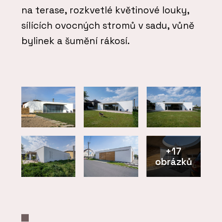
na terase, rozkvetlé květinové louky,
sílících ovocných stromů v sadu, vůně
bylinek a šumění rákosí.
+17
obrázků