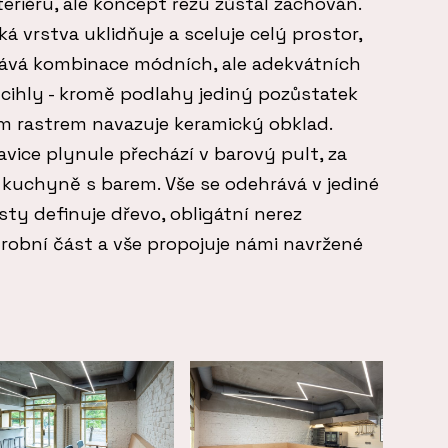
riéru, ale koncept řezu zůstal zachován.
vrstva uklidňuje a sceluje celý prostor,
rává kombinace módních, ale adekvátních
é cihly - kromě podlahy jediný pozůstatek
ým rastrem navazuje keramický obklad.
vice plynule přechází v barový pult, za
 kuchyně s barem. Vše se odehrává v jediné
sty definuje dřevo, obligátní nerez
robní část a vše propojuje námi navržené