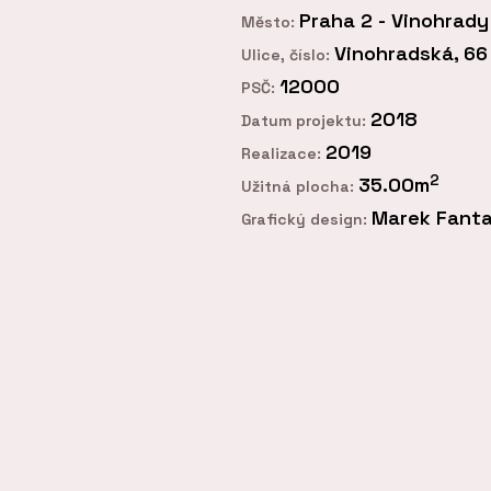
Praha 2 - Vinohrady
Město:
Vinohradská, 66
Ulice, číslo:
12000
PSČ:
2018
Datum projektu:
2019
Realizace:
2
35.00m
Užitná plocha:
Marek Fant
Grafický design: