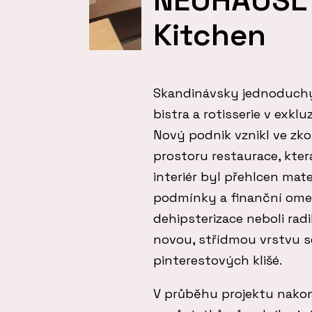
Kitchen
Skandinávsky jednoduchý 
bistra a rotisserie v exkl
Nový podnik vznikl ve z
prostoru restaurace, kter
interiér byl přehlcen mat
podmínky a finanční omez
dehipsterizace neboli rad
novou, střídmou vrstvu se
pinterestových klišé.
V průběhu projektu nakon