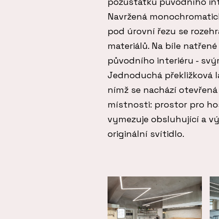
pozůstatků původního inte
Navržená monochromatická 
pod úrovní řezu se rozeh
materiálů. Na bíle natřen
původního interiéru - sv
Jednoduchá překližková la
nímž se nachází otevřená
místnosti: prostor pro ho
vymezuje obsluhující a vý
originální svítidlo.