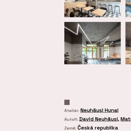
Neuhäusl Hunal
Ateliér:
David Neuhäusl
,
Mat
Autoři:
Česká republika
Země: