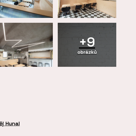
+9
obrázků
ěj Hunal