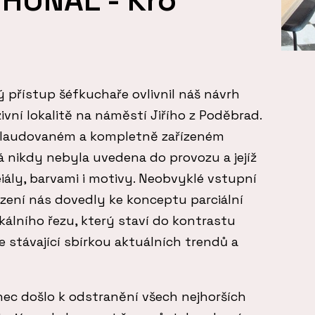
přístup šéfkuchaře ovlivnil náš návrh
uzivní lokalitě na náměstí Jiřího z Poděbrad.
kolaudovaném a kompletně zařízeném
á nikdy nebyla uvedena do provozu a jejíž
eiály, barvami i motivy. Neobvyklé vstupní
ení nás dovedly ke konceptu parciální
ikálního řezu, který staví do kontrastu
 stávající sbírkou aktuálních trendů a
ec došlo k odstranění všech nejhorších