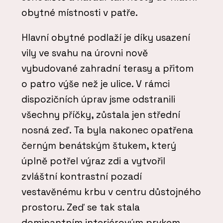
obytné místnosti v patře.
Hlavní obytné podlaží je díky usazení
vily ve svahu na úrovni nově
vybudované zahradní terasy a přitom
o patro výše než je ulice. V rámci
dispozičních úprav jsme odstranili
všechny příčky, zůstala jen střední
nosná zeď. Ta byla nakonec opatřena
černým benátským štukem, který
úplně potřel výraz zdi a vytvořil
zvláštní kontrastní pozadí
vestavěnému krbu v centru důstojného
prostoru. Zeď se tak stala
dominantním interiérovým prvkem.