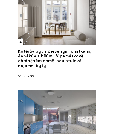
A
Kotěrův byt s červenými omítkami,
Janákův s bílými. V památkově
chráněném domě jsou stylové
nájemní byty
14. 7. 2026