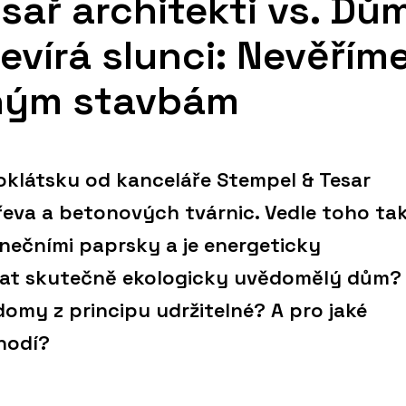
sař architekti vs. Dům
evírá slunci: Nevěřím
ným stavbám
klátsku od kanceláře Stempel & Tesar
dřeva a betonových tvárnic. Vedle toho ta
unečními paprsky a je energeticky
at skutečně ekologicky uvědomělý dům?
domy z principu udržitelné? A pro jaké
ehodí?