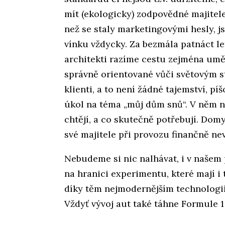
mít (ekologicky) zodpovědné majitele
než se staly marketingovými hesly, 
vínku vždycky. Za bezmála patnáct l
architekti razíme cestu zejména um
správně orientované vůči světovým st
klienti, a to není žádné tajemství, 
úkol na téma „můj dům snů“. V něm n
chtějí, a co skutečně potřebují. Do
své majitele při provozu finančně nev
Nebudeme si nic nalhávat, i v našem 
na hranici experimentu, které mají i 
díky těm nejmodernějším technologiím
Vždyť vývoj aut také táhne Formule 1