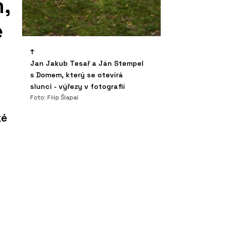
,
e
Jan Jakub Tesař a Ján Stempel
s Domem, který se otevírá
slunci - výřezy v fotografií
Foto: Filip Šlapal
ké