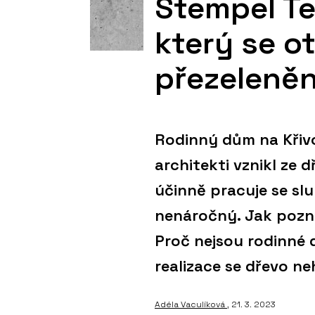
Stempel Te
který se ot
přezeleně
Rodinný dům na Křivo
architekti vznikl ze 
účinně pracuje se sl
nenáročný. Jak pozn
Proč nejsou rodinné 
realizace se dřevo n
Adéla Vaculíková
, 21. 3. 2023