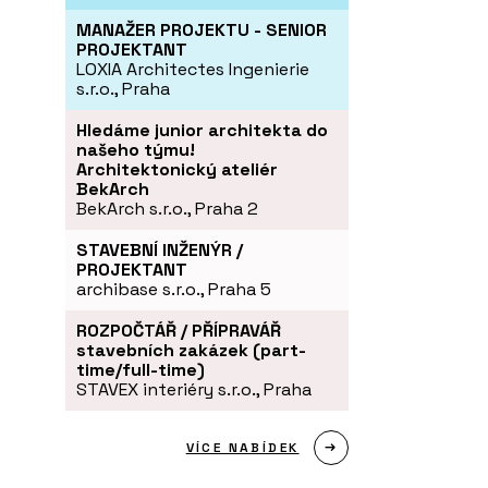
MANAŽER PROJEKTU - SENIOR
PROJEKTANT
LOXIA Architectes Ingenierie
s.r.o., Praha
Hledáme junior architekta do
našeho týmu!
Architektonický ateliér
BekArch
BekArch s.r.o., Praha 2
STAVEBNÍ INŽENÝR /
PROJEKTANT
archibase s.r.o., Praha 5
ROZPOČTÁŘ / PŘÍPRAVÁŘ
stavebních zakázek (part-
time/full-time)
STAVEX interiéry s.r.o., Praha
VÍCE NABÍDEK