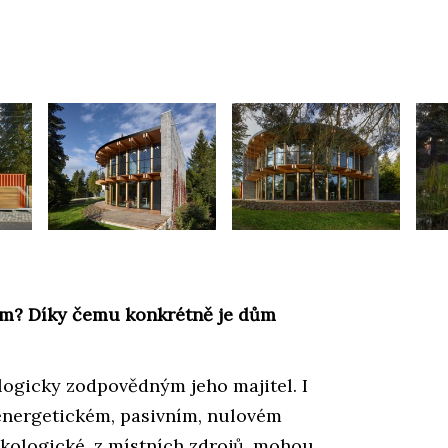
m? Díky čemu konkrétně je dům
logicky zodpovědným jeho majitel. I
energetickém, pasivním, nulovém
 ekologické, z místních zdrojů, mohou