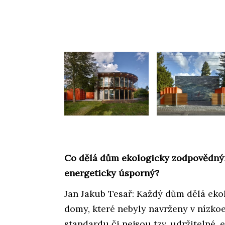
Co dělá dům ekologicky zodpovědný
energeticky úsporný?
Jan Jakub Tesař: Každý dům dělá eko
domy, které nebyly navrženy v nízko
standardu či nejsou tzv. udržitelné,