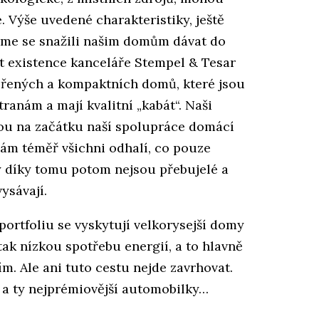
. Výše uvedené charakteristiky, ještě
jsme se snažili našim domům dávat do
et existence kanceláře Stempel & Tesar
ěřených a kompaktních domů, které jsou
ranám a mají kvalitní „kabát“. Naši
píšou na začátku naší spolupráce domácí
ám téměř všichni odhalí, co pouze
my díky tomu potom nejsou přebujelé a
ysávají.
portfoliu se vyskytují velkorysejší domy
tak nízkou spotřebu energií, a to hlavně
. Ale ani tuto cestu nejde zavrhovat.
 a ty nejprémiovější automobilky…