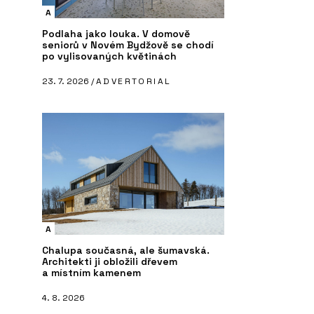
A
Podlaha jako louka. V domově
seniorů v Novém Bydžově se chodí
po vylisovaných květinách
23. 7. 2026 /
ADVERTORIAL
A
Chalupa současná, ale šumavská.
Architekti ji obložili dřevem
a místním kamenem
4. 8. 2026