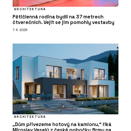
ARCHITEKTURA
Pětičlenná rodina bydlí na 37 metrech
čtverečních. Vejít se jim pomohly vestavby
7. 4. 2026
ARCHITEKTURA
„Dům přivezeme hotový na kamionu,“ říká
Miroslav Veselý z české pobočky firmy na