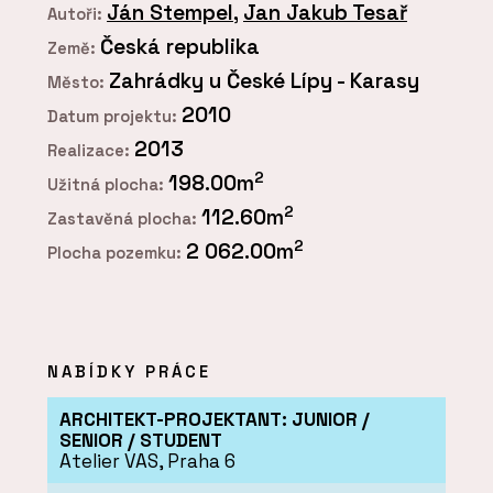
Ján Stempel
,
Jan Jakub Tesař
Autoři:
Česká republika
Země:
Zahrádky u České Lípy - Karasy
Město:
2010
Datum projektu:
2013
Realizace:
2
198.00m
Užitná plocha:
2
112.60m
Zastavěná plocha:
2
2 062.00m
Plocha pozemku:
NABÍDKY PRÁCE
ARCHITEKT-PROJEKTANT: JUNIOR /
SENIOR / STUDENT
Atelier VAS, Praha 6