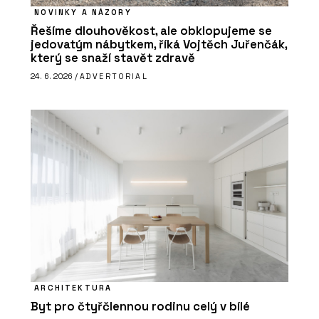
NOVINKY A NÁZORY
Řešíme dlouhověkost, ale obklopujeme se
jedovatým nábytkem, říká Vojtěch Juřenčák,
který se snaží stavět zdravě
24. 6. 2026 /
ADVERTORIAL
ARCHITEKTURA
Byt pro čtyřčlennou rodinu celý v bílé