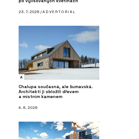
po vylisovaných květinách
23. 7. 2026 /
ADVERTORIAL
A
Chalupa současná, ale šumavská.
Architekti ji obložili dřevem
a místním kamenem
4. 8. 2026