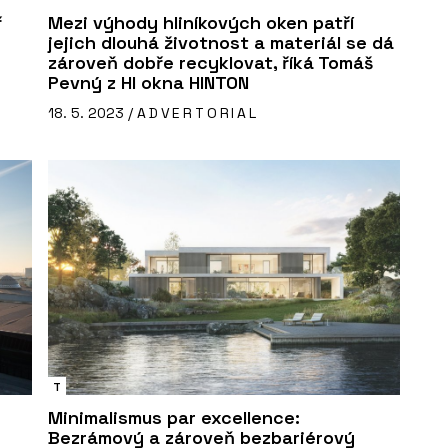
ř
Mezi výhody hliníkových oken patří
jejich dlouhá životnost a materiál se dá
zároveň dobře recyklovat, říká Tomáš
Pevný z HI okna HINTON
18. 5. 2023 /
ADVERTORIAL
T
Minimalismus par excellence:
Bezrámový a zároveň bezbariérový