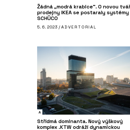
Žádná „modrá krabice”. O novou tvá
prodejny IKEA se postaraly systémy
SCHÜCO
5. 6. 2023 /
ADVERTORIAL
A
Střídmá dominanta. Nový výškový
komplex .KTW odráží dynamickou