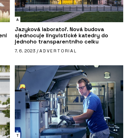
A
Jazyková laboratoř. Nová budova
ení
sjednocuje lingvistické katedry do
jednoho transparentního celku
7. 6. 2023 /
ADVERTORIAL
T