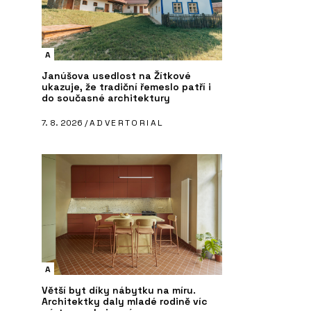
A
Janúšova usedlost na Žítkové
ukazuje, že tradiční řemeslo patří i
do současné architektury
7. 8. 2026 /
ADVERTORIAL
A
Větší byt díky nábytku na míru.
Architektky daly mladé rodině víc