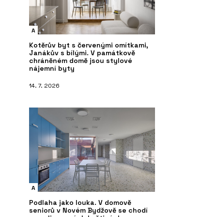
A
Kotěrův byt s červenými omítkami,
Janákův s bílými. V památkově
chráněném domě jsou stylové
nájemní byty
14. 7. 2026
A
Podlaha jako louka. V domově
seniorů v Novém Bydžově se chodí