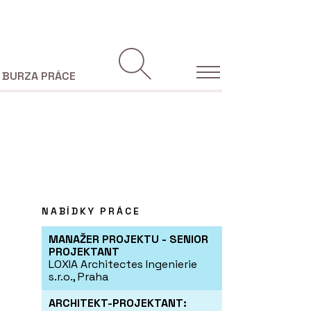
BURZA PRÁCE
NABÍDKY PRÁCE
MANAŽER PROJEKTU - SENIOR
PROJEKTANT
LOXIA Architectes Ingenierie
s.r.o., Praha
ARCHITEKT-PROJEKTANT: