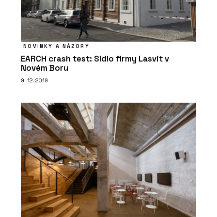
ČLÁNKY
Když židle není jen vaše. Jak zařídit
pohodlné sezení i na sdílených
NOVINKY A NÁZORY
pracovištích
EARCH crash test: Sídlo firmy Lasvit v
Novém Boru
9. 12. 2019
PRODUKTY
Židle motiv - Wiesner-Hager