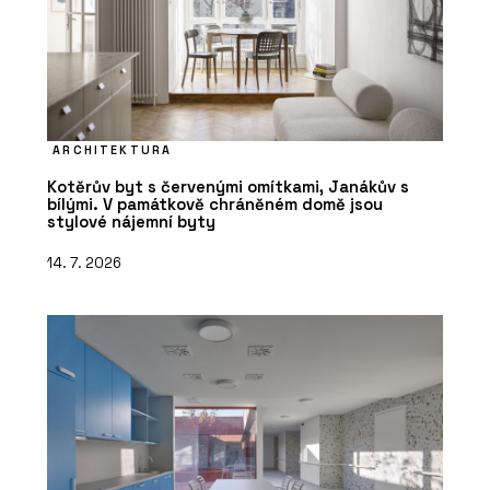
ARCHITEKTURA
Kotěrův byt s červenými omítkami, Janákův s
bílými. V památkově chráněném domě jsou
stylové nájemní byty
14. 7. 2026