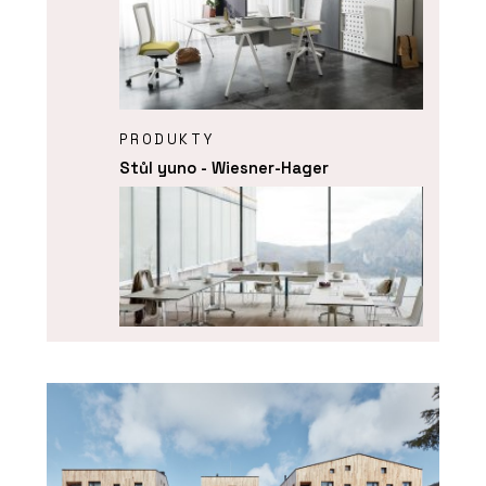
PRODUKTY
Stůl yuno - Wiesner-Hager
ČLÁNKY
Spolu u kancelářského stolu.
Kanceláře se mění v místa ke
spolupráci a setkávání