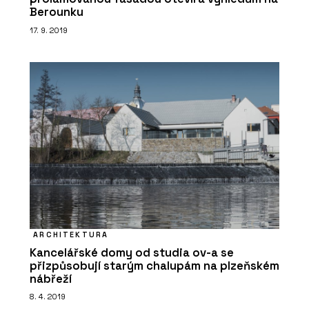
Stůl furniloop - Wiesner-Hager
Berounku
17. 9. 2019
ČLÁNKY
Pracovní stoly, které lze přesouvat i
skládat
ARCHITEKTURA
Kancelářské domy od studia ov-a se
přizpůsobují starým chalupám na plzeňském
nábřeží
8. 4. 2019