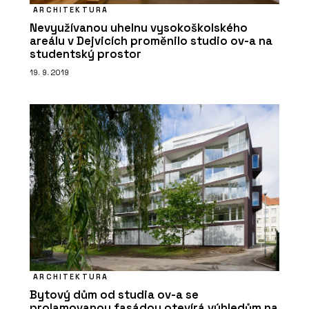
ARCHITEKTURA
Nevyužívanou uhelnu vysokoškolského
areálu v Dejvicích proměnilo studio ov-a na
studentský prostor
19. 9. 2019
ČLÁNKY
Jak správně naplánovat rozvržení
kanceláře New Work. Dejte své
kanceláři strukturu!
ARCHITEKTURA
Bytový dům od studia ov-a se
PRODUKTY
prolamovanou fasádou otevírá výhledům na